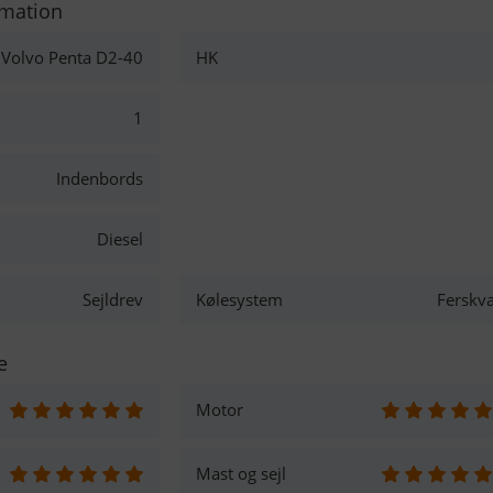
rmation
Volvo Penta D2-40
HK
1
Indenbords
Diesel
Sejldrev
Kølesystem
Ferskv
e
Motor
Mast og sejl