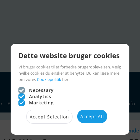
Dette website bruger cookies
Vi bruger cookies til at forbedre brugeroplevelsen. Vælg
hvilke cookies du ønsker at benytte. Du kan læse mere
om vores
Cookiepolitik
her.
Necessary
Analytics
Marketing
yr
Bådforhandlere
Sejlerlinks
Bådcharter
Sejlerinfo
Accept All
Accept Selection
Lignende 