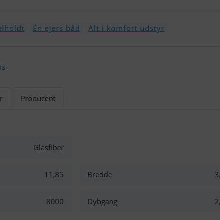
lholdt
Én ejers båd
Alt i komfort udstyr
os
r
Producent
Glasfiber
11,85
Bredde
3
8000
Dybgang
2