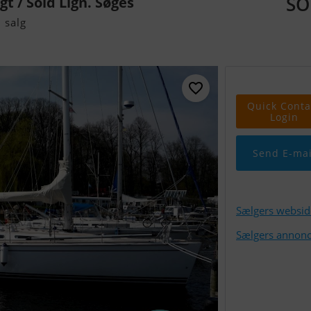
SO
gt / Sold Lign. Søges
 salg
Quick Conta
Login
Send E-mai
Sælgers websid
Sælgers annonc