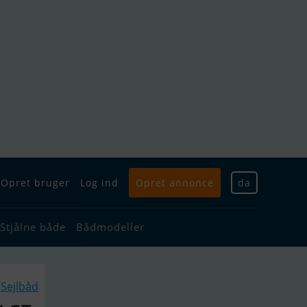
Opret bruger
Log ind
Opret annonce
da
Stjålne både
Bådmodeller
Sejlbåd