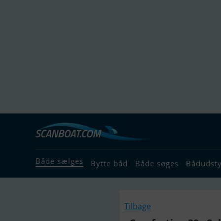
Både sælges
Bytte båd
Både søges
Bådudst
Tilbage