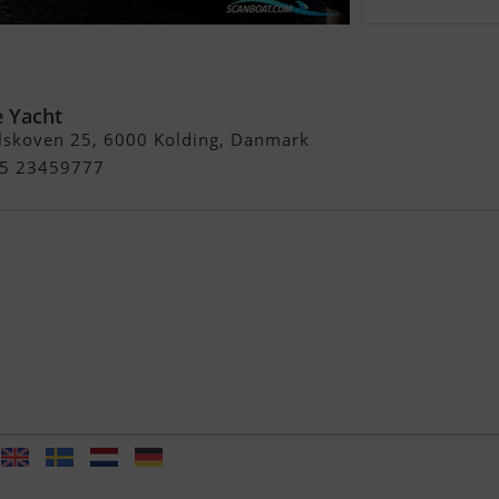
- Solgt / Sold Lign. Søges
 Yacht
lskoven 25, 6000 Kolding, Danmark
+45 23459777