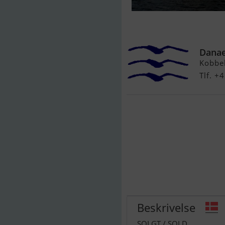
Comfortina 39 
Danae
Kobbe
Tlf. 
Beskrivelse
SOLGT / SOLD