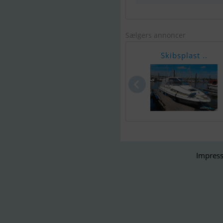
Sælgers annoncer
Skibsplast ..
Impress