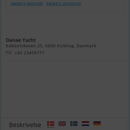
Sælgers webside
Sælgers annoncer
Tartan 34 C -
Solgt / Sold -
Lign Søges
Danae Yacht
Kobbelskoven 25, 6000 Kolding, Danmark
Tlf. +45 23459777
Beskrivelse