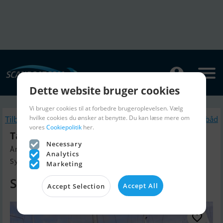
Dette website bruger cookies
Vi bruger cookies til at forbedre brugeroplevelsen. Vælg
hvilke cookies du ønsker at benytte. Du kan læse mere om
Tilbage
Lignende Sejlbåd
vores
Cookiepolitik
her.
Tartan 34 C - Solgt / Sold - Lign Søges
Necessary
Årgang 1969, Sejlbåd til salg
Analytics
Sydjylland / Nordtyskland, Danm...
Marketing
SOLGT
Accept All
Accept Selection