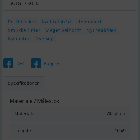
SOLGT / SOLD
En klassiker
Kvalitetsbåd
Liebhaveri
Smukke linier
Meget velholdt
Nyt teakdæk
Ny motor
Nye sejl
Del
Følg os
Specifikationer
Materiale / Målestok
Materiale
Glasfiber
Længde
10,49