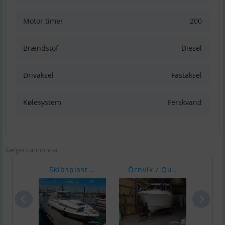
Motor timer
200
Brændstof
Diesel
Drivaksel
Fastaksel
Kølesystem
Ferskvand
Sælgers annoncer
Skibsplast ..
Örnvik / Qu..
Ørnv