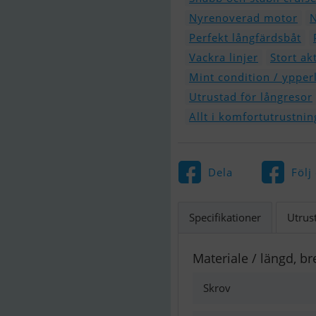
Nyrenoverad motor
N
Perfekt långfärdsbåt
Vackra linjer
Stort ak
Mint condition / ypperl
Utrustad för långresor
Allt i komfortutrustnin
Dela
Följ
Specifikationer
Utrus
Materiale / längd, br
Skrov