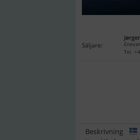
Hanse 445
Jørge
Eneva
Säljare:
Tel. 
Beskrivning