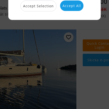
2 577 300
Accept All
Accept Selection
ats i Gilleleje Kan Medfölja
2 622 140 SEK
t till salu
(1 783 000 DKK)
Quick Conta
Login
Skicka e-po