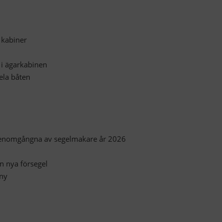
 kabiner
i ägarkabinen
ela båten
 genomgångna av segelmakare år 2026
n nya försegel
 ny