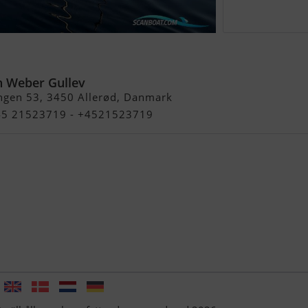
n Weber Gullev
ngen 53, 3450 Allerød, Danmark
+45 21523719 - +4521523719