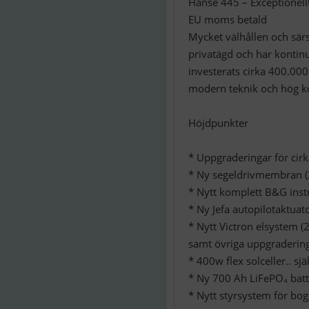
Hanse 445 – Exceptionel
EU moms betald
Mycket välhållen och särs
privatägd och har kontinu
investerats cirka 400.000
modern teknik och hög k
Höjdpunkter
* Uppgraderingar för cir
* Ny segeldrivmembran (
* Nytt komplett B&G inst
* Ny Jefa autopilotaktuat
* Nytt Victron elsystem 
samt övriga uppgraderin
* 400w flex solceller.. s
* Ny 700 Ah LiFePO₄ batt
* Nytt styrsystem för bog-