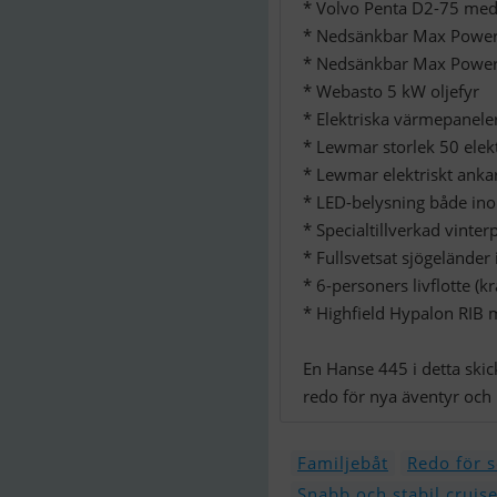
* Volvo Penta D2-75 med
* Nedsänkbar Max Power
* Nedsänkbar Max Power 
* Webasto 5 kW oljefyr
* Elektriska värmepanele
* Lewmar storlek 50 elekt
* Lewmar elektriskt ank
* LED-belysning både i
* Specialtillverkad vinte
* Fullsvetsat sjögeländer i 
* 6-personers livflotte (k
* Highfield Hypalon RIB
En Hanse 445 i detta ski
redo för nya äventyr och 
Familjebåt
Redo för s
Snabb och stabil cruis