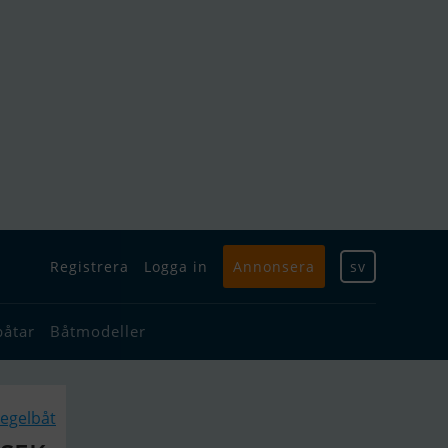
Registrera
Logga in
Annonsera
sv
båtar
Båtmodeller
egelbåt