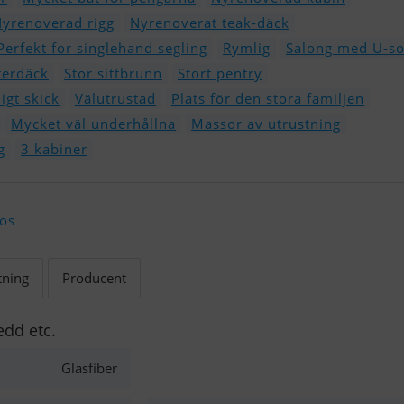
yrenoverad rigg
Nyrenoverat teak-däck
Perfekt for singlehand segling
Rymlig
Salong med U-so
terdäck
Stor sittbrunn
Stort pentry
igt skick
Välutrustad
Plats för den stora familjen
Mycket väl underhållna
Massor av utrustning
g
3 kabiner
 os
tning
Producent
edd etc.
Glasfiber