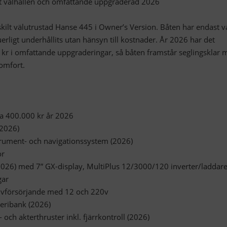
lt välhållen och omfattande uppgraderad 2026
kilt välutrustad Hanse 445 i Owner’s Version. Båten har endast va
erligt underhållits utan hänsyn till kostnader. År 2026 har det
 kr i omfattande uppgraderingar, så båten framstår seglingsklar 
omfort.
ka 400.000 kr år 2026
2026)
rument- och navigationssystem (2026)
or
(2026) med 7” GX-display, MultiPlus 12/3000/120 inverter/laddar
gar
jälvförsörjande med 12 och 220v
eribank (2026)
 och akterthruster inkl. fjärrkontroll (2026)