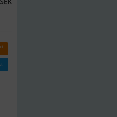
 SEK
ct
st