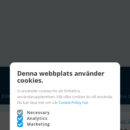
Denna webbplats använder
cookies.
Vi använder cookies för att förbättra
Båtmäklare
Seglarlänkar
Chartra
Seglarinfo
Stulna 
användarupplevelsen. Välj vilka cookies du vill använda.
Du kan läsa mer om vår
Cookie Policy här.
Necessary
Analytics
Liknande S
Marketing