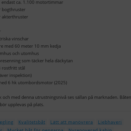
 endast ca. 1.100 motortimmar
 bogthruster
akterthruster
r
riska vinschar
are med 60 meter 10 mm kedja
nomhus och utomhus
rpresenning som täcker hela däckytan
rostfritt stål
räver inspektion)
 med 6 hk utombordsmotor (2025)
ck och med denna utrustningsnivå ses sällan på marknaden. Båten
bör upplevas på plats.
egling
Kvalitetsbåt
Lätt att manövrera
Liebhaveri
er
Mycket båt för pengarna
Nyrenoverad kabin