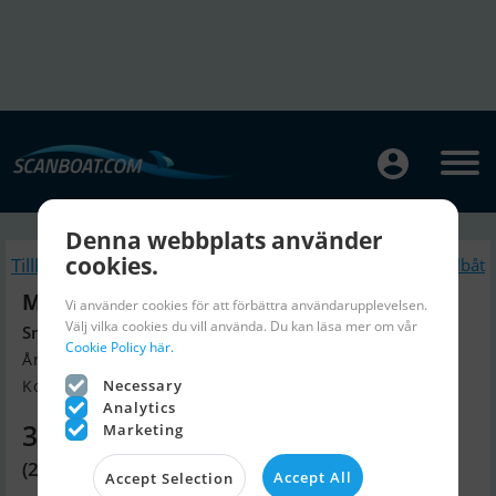
Denna webbplats använder
cookies.
Tillbaka
Liknande Segelbåt
Mamba 33
Vi använder cookies för att förbättra användarupplevelsen.
Välj vilka cookies du vill använda. Du kan läsa mer om vår
Snygg Och Välskött
Cookie Policy här.
Årsmodell 1989, Segelbåt till salu
Necessary
Kolding, Danmark
Analytics
339 690 SEK
Marketing
(235 000 DKK)
Accept All
Accept Selection