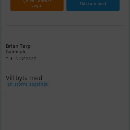
Quick Contact
Skicka e-post
Login
Mamba 33
Brian Terp
Danmark
Tel. 61652827
Vill byta med
en större segelbåt