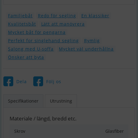
Familjebåt
Redo för segling
En klassiker
Kvalitetsbåt
Lätt att manövrera
Mycket båt för pengarna
Perfekt for singlehand segling
Rymlig
Salong med U-soffa
Mycket väl underhållna
Önsker att byta
Dela
Följ os
Specifikationer
Utrustning
Materiale / längd, bredd etc.
Skrov
Glasfiber