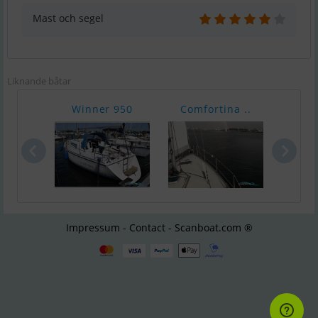
Mast och segel
Liknande båtar
Winner 950
Comfortina ..
Waar
Impressum - Contact - Scanboat.com ®