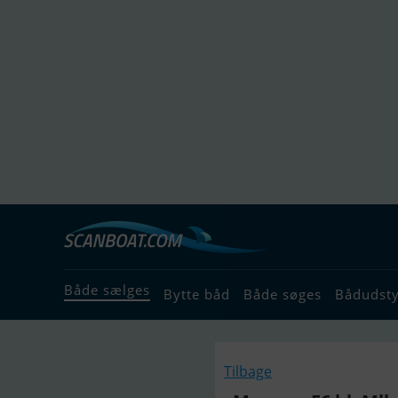
Både sælges
Bytte båd
Både søges
Bådudst
Tilbage