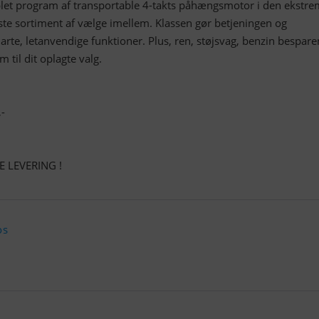
let program af transportable 4-takts påhængsmotor i den ekstr
rste sortiment af vælge imellem. Klassen gør betjeningen og
te, letanvendige funktioner. Plus, ren, støjsvag, benzin bespar
 til dit oplagte valg.
-
 LEVERING !
os