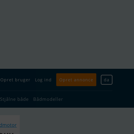
Opret bruger
Log ind
Opret annonce
da
Stjålne både
Bådmodeller
ådmotor