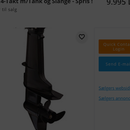
9.995
4-Takt m/Tank og Slange - Spris !
til salg
Quick Conta
Login
Send E-mai
Sælgers websid
Sælgers annonc