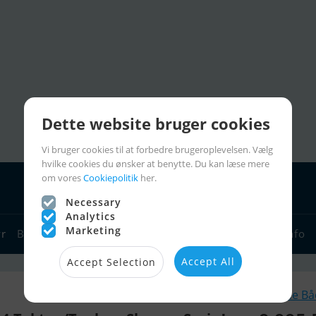
Dette website bruger cookies
Vi bruger cookies til at forbedre brugeroplevelsen. Vælg
hvilke cookies du ønsker at benytte. Du kan læse mere
om vores
Cookiepolitik
her.
Necessary
Analytics
Marketing
yr
Bådforhandlere
Sejlerlinks
Bådcharter
Sejlerinfo
Accept All
Accept Selection
Lignende B