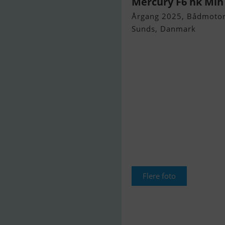
Mercury F6 hk Mlh 
Årgang 2025, Bådmotor 
Sunds, Danmark
Flere foto