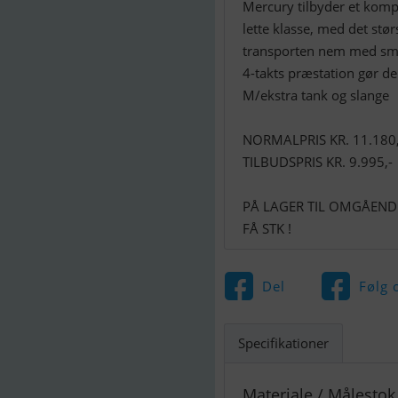
Mercury tilbyder et komp
lette klasse, med det stø
transporten nem med smar
4-takts præstation gør dem
M/ekstra tank og slange
NORMALPRIS KR. 11.180,
TILBUDSPRIS KR. 9.995,-
PÅ LAGER TIL OMGÅENDE
FÅ STK !
Del
Følg 
Specifikationer
Materiale / Målestok