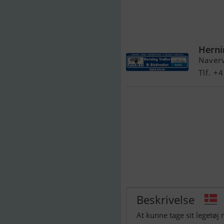
Mercury F6 h
Slange - Spris 
Herni
Naver
Tlf. 
Beskrivelse
At kunne tage sit legetøj