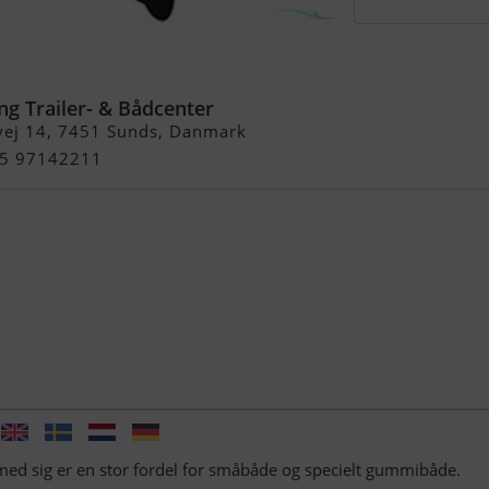
k Mlh 4-Takt m/Tank og
!
ng Trailer- & Bådcenter
vej 14, 7451 Sunds, Danmark
+45 97142211
 med sig er en stor fordel for småbåde og specielt gummibåde.