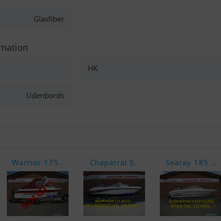
Glasfiber
rmation
HK
Udenbords
Warrior 175..
Chaparral S..
Searay 185 ..