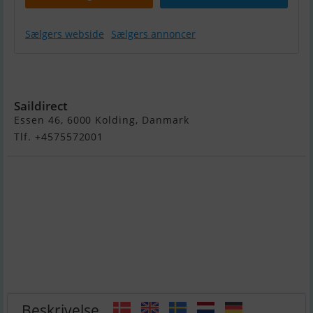
Sælgers webside
Sælgers annoncer
Monstertower
MT1
Saildirect
Essen 46, 6000 Kolding, Danmark
Tlf. +4575572001
Beskrivelse