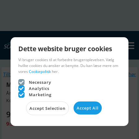
Dette website bruger cookies
Vi bruger cookies til at forbedre brugeroplevelsen. Vælg
hvilke cookies du ønsker at benytte. Du kan læse mere om
vores
Cookiepolitik
her.
Tilbage
Lignende Bådtilbehør
Necessary
Monstertower MT1
Analytics
Årgang 2026, Bådtilbehør til salg
Marketing
Kolding, Danmark
Accept All
Accept Selection
9.368 DKK
9.368 DKK