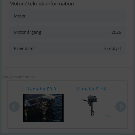
Motor / teknisk information
Motor
Motor årgang
2026
Brændstof
Ej oplyst
Sælgers annoncer
Yamaha F9.9..
Yamaha 5 HK
Yam