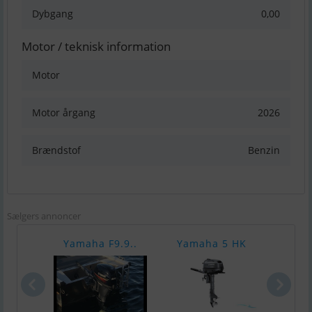
Dybgang
0,00
Motor / teknisk information
Motor
Motor årgang
2026
Brændstof
Benzin
Sælgers annoncer
Yamaha F9.9..
Yamaha 5 HK
Yam