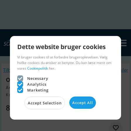
Dette website bruger cookies
Vi bruger cookies til at forbedre brugeroplevelsen. Vælg
hvilke cookies du ønsker at benytte. Du kan læse mere om
vores
Cookiepolitik
her.
Tilbage
Lignende Bådtrailer
Necessary
Ocean 750
Analytics
Årgang 2026, Bådtrailer til salg
Marketing
Kolding, Danmark
Accept All
Accept Selection
8.475 DKK