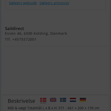
Sælgers webside
Sælgers annoncer
Variant Ocean
1350
Saildirect
Essen 46, 6000 Kolding, Danmark
Tlf. +4575572001
Beskrivelse
Mål & vægt Totalmål L x B x H: 571 - 661 × 200 × 139 cm