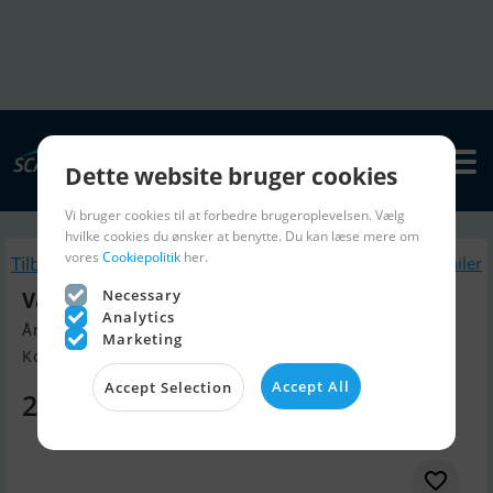
Dette website bruger cookies
Vi bruger cookies til at forbedre brugeroplevelsen. Vælg
hvilke cookies du ønsker at benytte. Du kan læse mere om
vores
Cookiepolitik
her.
Tilbage
Lignende Bådtrailer
Necessary
Variant Ocean 1350
Analytics
Årgang 2026, Bådtrailer til salg
Marketing
Kolding, Danmark
Accept All
Accept Selection
20.975 DKK