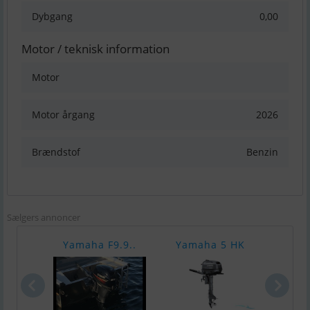
Dybgang
0,00
Motor / teknisk information
Motor
Motor årgang
2026
Brændstof
Benzin
Sælgers annoncer
Yamaha F9.9..
Yamaha 5 HK
Yam