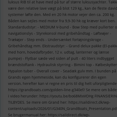
luksus RIB til at have med på tur af større luksusyachter. Takk
være den relative lave vægt på blot 129 kg., kan de fleste davi
systemer løfte den. Med en 20 hk motor vejer den ca. 200 kg.
Båden kan sejles med motor fra 9,9-30 hk og kræver kort ben.
Standardudstyr: - MEDIUM V-bund - Bow Step med pullerter 
navigationslys - Styrekonsol med gribehåndtag - Løfteøjer -
Trækøjer - Step ends - Undersænket fortøjningskroge -
Gribehåndtag mm. Ekstraudstyr: - Grand delux pakke (El-pakk
med horn, hovedafbryder, 12 v. udtag, lanterner og lænse
pumpe) - Flytbar sæde ved siden af pult - 40 liters indbygget
brændstoftank - Hydraulisk styrring - Bimini top - Kølbeskytter
Hypalon tuber - Overall cover - Seadæk gulv mm. I bunden på
Grands egen hjemmeside, kan du konfigurerer din egen
version, herefter kan vi regne en pris til dig helt uforpligtende
https://grandboats.com/golden-line-g340ef/ Se mere om båd
i video herunder: https://youtu.be/bo68MIxVOHg FINANSIERI
TILBYDES. Se mere om Grand her: https://saildirect.dk/wp-
content/uploads/2026/01/G340N_GrandBoats_Presentation.pd
Se brugermanual her: https://saildirect.dk/wp-