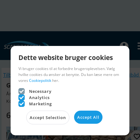
Dette website bruger cookies
Vi bruger cookies til at forbedre brugeroplevelsen. Vælg
Tilbage
Lignende Gummibåd 
hvilke cookies du ønsker at benytte. Du kan læse mere om
vores
Cookiepolitik
her.
Grand G340EF
Necessary
Årgang 2026, Gummibåd / Rib til salg
Analytics
Kolding, Danmark
Marketing
67.500 DKK
Accept All
Accept Selection