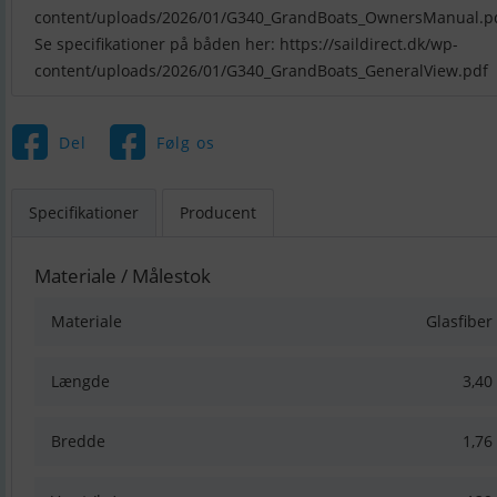
content/uploads/2026/01/G340_GrandBoats_OwnersManual.p
Se specifikationer på båden her: https://saildirect.dk/wp-
content/uploads/2026/01/G340_GrandBoats_GeneralView.pdf
Del
Følg os
Specifikationer
Producent
Materiale / Målestok
Materiale
Glasfiber
Længde
3,40
Bredde
1,76