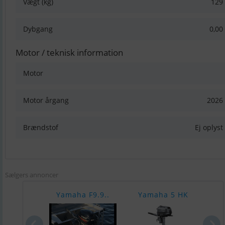
Vægt (kg)
129
Dybgang
0,00
Motor / teknisk information
Motor
Motor årgang
2026
Brændstof
Ej oplyst
Sælgers annoncer
Yamaha F9.9..
Yamaha 5 HK
Y