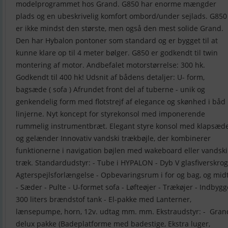
modelprogrammet hos Grand. G850 har enorme mængder
plads og en ubeskrivelig komfort ombord/under sejlads. G850
er ikke mindst den største, men også den mest solide Grand.
Den har Hybalon pontoner som standard og er bygget til at
kunne klare op til 4 meter bølger. G850 er godkendt til twin
montering af motor. Andbefalet motorstørrelse: 300 hk.
Godkendt til 400 hk! Udsnit af bådens detaljer: U- form,
bagsæde ( sofa ) Afrundet front del af tuberne - unik og
genkendelig form med flotstrejf af elegance og skønhed i båd
linjerne. Nyt koncept for styrekonsol med imponerende
rummelig instrumentbræt. Elegant styre konsol med klapsæd
og gelænder Innovativ vandski trækbøjle, der kombinerer
funktionerne i navigation bøjlen med wakeboard eller vandski
træk. Standardudstyr: - Tube i HYPALON - Dyb V glasfiverskrog
Agterspejlsforlængelse - Opbevaringsrum i for og bag, og midt
- Sæder - Pulte - U-formet sofa - Løfteøjer - Trækøjer - Indbygg
300 liters brændstof tank - El-pakke med Lanterner,
lænsepumpe, horn, 12v. udtag mm. mm. Ekstraudstyr: - Gran
delux pakke (Badeplatforme med badestige, Ekstra luger,