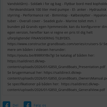
Vandskitårn) - Soldæk i for og bag - Flytbar bord med kophold
- Ferskvandstank 100 liter med pumpe - El- anker - Hydraulisk
styrring - Performance rat - Biminitop - Kølbeskytter - Hypalon
tuber - Overall cover - Seadek gulv - Marine toilet mm. I
bunden på Grands egen hjemmeside, kan du konfigurerer din
egen version, herefter kan vi regne en pris til dig helt
uforpligtende! FINANSIERING TILBYDES.
https://www.constructor.grandboats.com/series/cruisers-5/ S
mere om båden i videoen herunder:
https://youtu.be/898RXYBv7gI Se katalog af båden her:
https://saildirect.dk/wp-
content/uploads/2026/01/G850_GrandBoats_Presentation.pdf
Se brugermanual her: https://saildirect.dk/wp-
content/uploads/2026/01/G850_GrandBoats_OwnersManual.p
Se specifikationer på båden her: https://saildirect.dk/wp-
content/uploads/2026/01/G850_GrandBoats_GeneralView.pdf
Del
Følg os