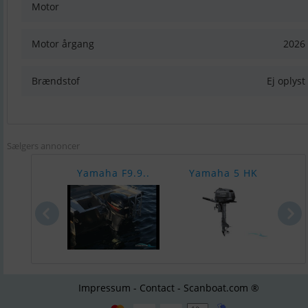
Motor
Motor årgang
2026
Brændstof
Ej oplyst
Sælgers annoncer
Yamaha F9.9..
Yamaha 5 HK
Y
Impressum - Contact - Scanboat.com ®