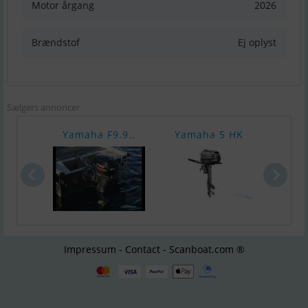
Motor årgang
2026
Brændstof
Ej oplyst
Sælgers annoncer
Yamaha F9.9..
Yamaha 5 HK
Yam
Impressum - Contact - Scanboat.com ®