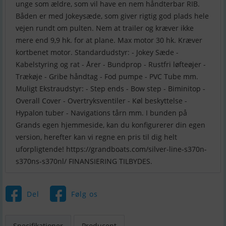
unge som ældre, som vil have en nem håndterbar RIB.
Båden er med Jokeysæde, som giver rigtig god plads hele
vejen rundt om pulten. Nem at trailer og kræver ikke
mere end 9,9 hk. for at plane. Max motor 30 hk. Kræver
kortbenet motor. Standardudstyr: - Jokey Sæde -
Kabelstyring og rat - Årer - Bundprop - Rustfri løfteøjer -
Trækøje - Gribe håndtag - Fod pumpe - PVC Tube mm.
Muligt Ekstraudstyr: - Step ends - Bow step - Biminitop -
Overall Cover - Overtryksventiler - Køl beskyttelse -
Hypalon tuber - Navigations tårn mm. I bunden på
Grands egen hjemmeside, kan du konfigurerer din egen
version, herefter kan vi regne en pris til dig helt
uforpligtende! https://grandboats.com/silver-line-s370n-
s370ns-s370nl/ FINANSIERING TILBYDES.
Del
Følg os
Specifikationer
Producent