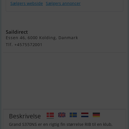
Sælgers webside
Sælgers annoncer
Grand S370NS
Saildirect
Essen 46, 6000 Kolding, Danmark
Tlf. +4575572001
Beskrivelse
Grand S370NS er en rigtig fin størrelse RIB til en klub,