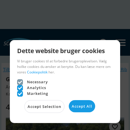
Dette website bruger cookies
Vi bruger cookies til at forbedre brugeroplevelsen. Vælg
hvilke cookies du ønsker at benytte. Du kan læse mere om
Tilbage
Lignende Gummibåd / Rib
vores
Cookiepolitik
her.
Grand S370NS
Necessary
Årgang 2026, Gummibåd / Rib til salg
Analytics
Marketing
Kolding, Danmark
48.750 DKK
Accept All
Accept Selection