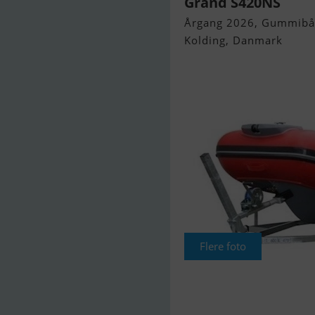
Grand S420NS
Årgang 2026, Gummibåd 
Kolding, Danmark
Flere foto