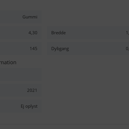
Gummi
4,30
Bredde
1
145
Dybgang
0
rmation
2021
Ej oplyst