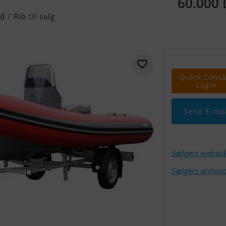
60.000
/ Rib til salg
Quick Conta
Login
Send E-mai
Sælgers websid
Sælgers annonc