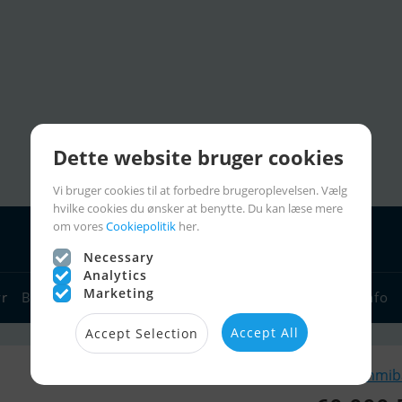
Dette website bruger cookies
Vi bruger cookies til at forbedre brugeroplevelsen. Vælg
hvilke cookies du ønsker at benytte. Du kan læse mere
om vores
Cookiepolitik
her.
Necessary
Analytics
Marketing
yr
Bådforhandlere
Sejlerlinks
Bådcharter
Sejlerinfo
Accept All
Accept Selection
Lignende Gummibå