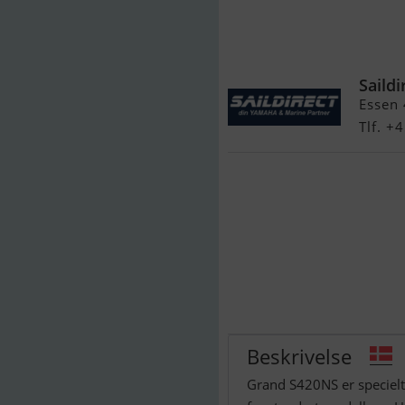
Grand S420N
Saildi
Essen
Tlf. 
Beskrivelse
Grand S420NS er specielt 