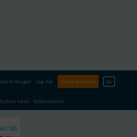
Opret bruger
Log ind
Opret annonce
da
Stjålne både
Bådmodeller
d / Rib