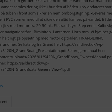
•Høj hæk som gør der ikke så nemt kommer vand ind når man bakk
 vandet samles der og ikke i bunden af båden. •Ny opdateret styr
på tuben i front som sikrer en nem omborgstigning. •Leveres me
er i PVC som er med til at sikre den altid kan ses på vandet. Både
sejles med motor fra 20-50 hk. Ekstraudstyr: -Step ends -Kølbesk
bar navigationstårn -Biminitop -Lanterner -Horn mm. Vi hjælper g
helt rigtige opsætning med motor og trailer. FINANSIERING
Grand her: Se katalog fra Grand her: https://saildirect.dk/wp-
1/S420N_GrandBoats_Presentation.pdf Se brugermanual her:
p-content/uploads/2026/01/S420N_GrandBoats_OwnersManual.pd
er: https://saildirect.dk/wp-
1/S420N_GrandBoats_GeneralView-1.pdf
os
cent