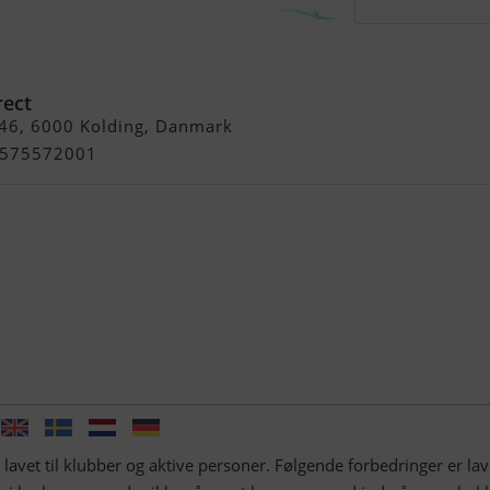
S
rect
 46, 6000 Kolding, Danmark
+4575572001
lavet til klubber og aktive personer. Følgende forbedringer er lav