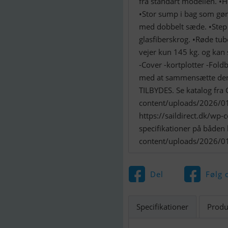
fra standart modellen. 
•Stor sump i bag som gør
med dobbelt sæde. •Step 
glasfiberskrog. •Røde tub
vejer kun 145 kg. og kan 
-Cover -kortplotter -Fold
med at sammensætte den 
TILBYDES. Se katalog fra 
content/uploads/2026/0
https://saildirect.dk/w
specifikationer på båden h
content/uploads/2026/0
Del
Følg 
Specifikationer
Produ