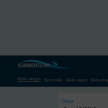
Både sælges
Bytte båd
Både søges
Bådudst
Tilbage