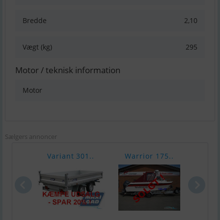
Bredde
2,10
Vægt (kg)
295
Motor / teknisk information
Motor
Sælgers annoncer
Variant 301..
Warrior 175..
Chap