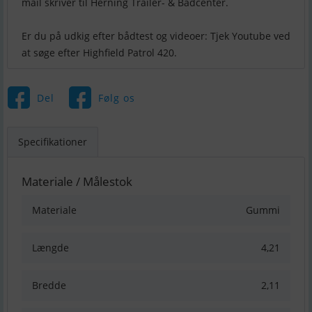
mail skriver til Herning Trailer- & Bådcenter.
Er du på udkig efter bådtest og videoer: Tjek Youtube ved
Del
Følg os
Specifikationer
Materiale / Målestok
Materiale
Gummi
Længde
4,21
Bredde
2,11