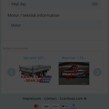
Vægt (kg)
252
Motor / teknisk information
Motor
Sælgers annoncer
Variant 301..
Warrior 175..
Chap
Impressum - Contact - Scanboat.com ®