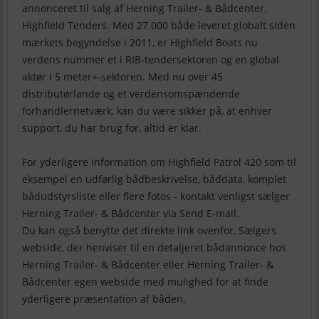
annonceret til salg af Herning Trailer- & Bådcenter.
Highfield Tenders. Med 27.000 både leveret globalt siden
mærkets begyndelse i 2011, er Highfield Boats nu
verdens nummer et i RIB-tendersektoren og en global
aktør i 5 meter+-sektoren. Med nu over 45
distributørlande og et verdensomspændende
forhandlernetværk, kan du være sikker på, at enhver
support, du har brug for, altid er klar.
For yderligere information om Highfield Patrol 420 som til
eksempel en udførlig bådbeskrivelse, båddata, komplet
bådudstyrsliste eller flere fotos - kontakt venligst sælger
Herning Trailer- & Bådcenter via Send E-mail.
Du kan også benytte det direkte link ovenfor, Sælgers
webside, der henviser til en detaljeret bådannonce hos
Herning Trailer- & Bådcenter eller Herning Trailer- &
Bådcenter egen webside med mulighed for at finde
yderligere præsentation af båden.