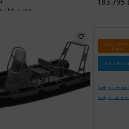
183.795
0
/ Rib til salg
Quick Conta
Login
Send E-mai
Sælgers websid
Sælgers annonc