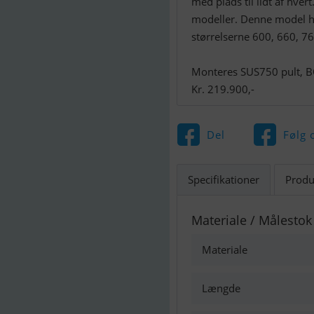
med plads til lidt af hver
modeller. Denne model ha
størrelserne 600, 660, 7
Monteres SUS750 pult, B
Kr. 219.900,-
Del
Følg 
Specifikationer
Produ
Materiale / Målestok
Materiale
Længde