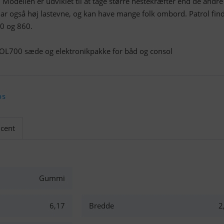
t. Modellen er udviklet til at tage større hestekræfter end de andre
r også høj lastevne, og kan have mange folk ombord. Patrol find
60 og 860.
OL700 sæde og elektronikpakke for båd og consol
os
cent
Gummi
6,17
Bredde
2