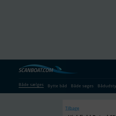
Både sælges
Bytte båd
Både søges
Bådudst
Tilbage