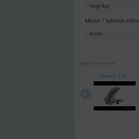
Vægt (kg)
Motor / teknisk info
Motor
Sælgers annoncer
Variant 131..