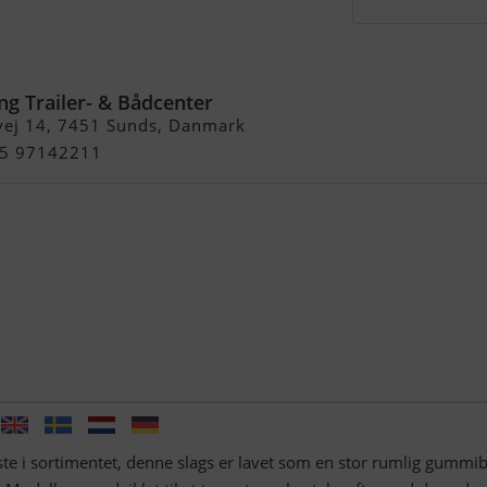
ol 600
ng Trailer- & Bådcenter
vej 14, 7451 Sunds, Danmark
+45 97142211
ste i sortimentet, denne slags er lavet som en stor rumlig gummi