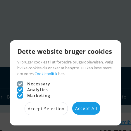
Dette website bruger cookies
Vi bruger cookies til at forbedre brugeroplevelsen. Vælg
hvilke cookies du ønsker at benytte. Du kan læse mere
om vores
Cookiepolitik
her.
Necessary
Analytics
Marketing
yr
Bådforhandlere
Sejlerlinks
Bådcharter
Sejlerinfo
Accept All
Accept Selection
Lignende Gummibå