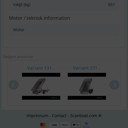
Vægt (kg)
957
Motor / teknisk information
Motor
Sælgers annoncer
Variant 131..
Variant 271..
Vari
Impressum - Contact - Scanboat.com ®