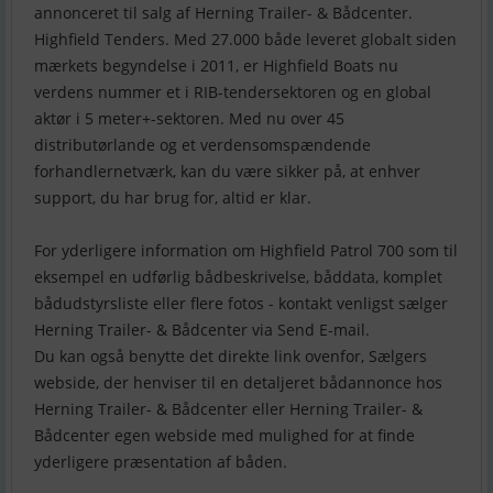
annonceret til salg af Herning Trailer- & Bådcenter.
Highfield Tenders. Med 27.000 både leveret globalt siden
mærkets begyndelse i 2011, er Highfield Boats nu
verdens nummer et i RIB-tendersektoren og en global
aktør i 5 meter+-sektoren. Med nu over 45
distributørlande og et verdensomspændende
forhandlernetværk, kan du være sikker på, at enhver
support, du har brug for, altid er klar.
For yderligere information om Highfield Patrol 700 som til
eksempel en udførlig bådbeskrivelse, båddata, komplet
bådudstyrsliste eller flere fotos - kontakt venligst sælger
Herning Trailer- & Bådcenter via Send E-mail.
Du kan også benytte det direkte link ovenfor, Sælgers
webside, der henviser til en detaljeret bådannonce hos
Herning Trailer- & Bådcenter eller Herning Trailer- &
Bådcenter egen webside med mulighed for at finde
yderligere præsentation af båden.