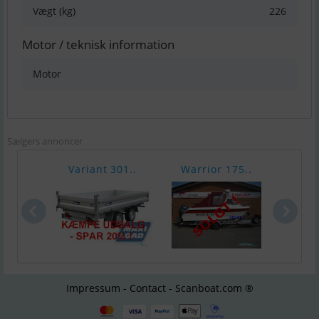
Vægt (kg)
226
Motor / teknisk information
Motor
Sælgers annoncer
Variant 301..
Warrior 175..
Chap
Impressum - Contact - Scanboat.com ®