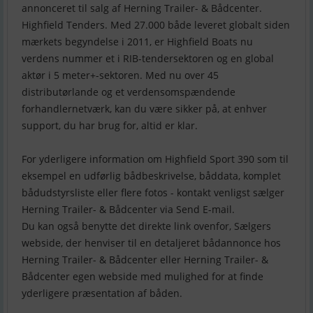
annonceret til salg af Herning Trailer- & Bådcenter.
Highfield Tenders. Med 27.000 både leveret globalt siden
mærkets begyndelse i 2011, er Highfield Boats nu
verdens nummer et i RIB-tendersektoren og en global
aktør i 5 meter+-sektoren. Med nu over 45
distributørlande og et verdensomspændende
forhandlernetværk, kan du være sikker på, at enhver
support, du har brug for, altid er klar.
For yderligere information om Highfield Sport 390 som til
eksempel en udførlig bådbeskrivelse, båddata, komplet
bådudstyrsliste eller flere fotos - kontakt venligst sælger
Herning Trailer- & Bådcenter via Send E-mail.
Du kan også benytte det direkte link ovenfor, Sælgers
webside, der henviser til en detaljeret bådannonce hos
Herning Trailer- & Bådcenter eller Herning Trailer- &
Bådcenter egen webside med mulighed for at finde
yderligere præsentation af båden.