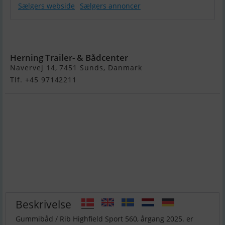
Sælgers webside
Sælgers annoncer
Highfield
Sport 560
Herning Trailer- & Bådcenter
Navervej 14, 7451 Sunds, Danmark
Tlf. +45 97142211
Beskrivelse
Gummibåd / Rib Highfield Sport 560, årgang 2025. er