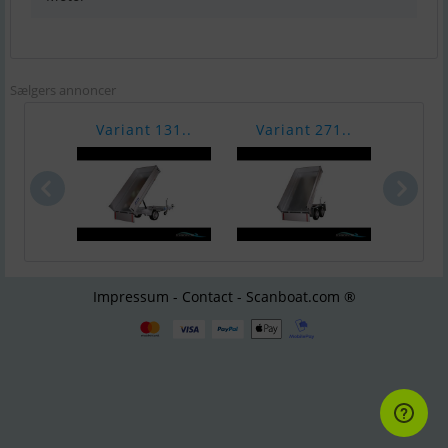
Sælgers annoncer
Variant 131..
Variant 271..
Vari
Impressum - Contact - Scanboat.com ®