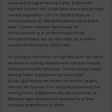
annonceret til salg af Herning Trailer- & Bådcenter.
Highfield Tenders. Med 27.000 både leveret globalt siden
mærkets begyndelse i 2011, er Highfield Boats nu
verdens nummer et i RIB-tendersektoren og en global
aktør i 5 meter+-sektoren. Med nu over 45
distributørlande og et verdensomspændende
forhandlernetværk, kan du være sikker på, at enhver
support, du har brug for, altid er klar.
For yderligere information om Highfield Sport 560 som til
eksempel en udførlig bådbeskrivelse, båddata, komplet
bådudstyrsliste eller flere fotos - kontakt venligst sælger
Herning Trailer- & Bådcenter via Send E-mail.
Du kan også benytte det direkte link ovenfor, Sælgers
webside, der henviser til en detaljeret bådannonce hos
Herning Trailer- & Bådcenter eller Herning Trailer- &
Bådcenter egen webside med mulighed for at finde
yderligere præsentation af båden.