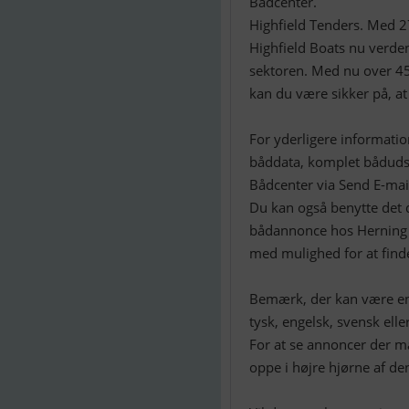
Bådcenter.
Highfield Tenders. Med 2
Highfield Boats nu verde
sektoren. Med nu over 4
kan du være sikker på, at 
For yderligere informatio
båddata, komplet bådudstyr
Bådcenter via Send E-mai
Du kan også benytte det d
bådannonce hos Herning T
med mulighed for at find
Bemærk, der kan være en 
tysk, engelsk, svensk elle
For at se annoncer der m
oppe i højre hjørne af d