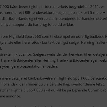
7.000 både leveret globalt siden mærkets begyndelse i 2011, er
ns nummer et i RIB-tendersektoren og en global aktør i 5 meter+-
5 distributørlande og et verdensomspændende forhandlernetvær
enhver support, du har brug for, altid er klar.
n om Highfield Sport 660 som til eksempel en udførlig bådbeskriv
sliste eller flere fotos - kontakt venligst sælger Herning Trailer
l.
irekte link ovenfor, Sælgers webside, der henviser til en detaljer
railer- & Bådcenter eller Herning Trailer- & Bådcenter egen web
e yderligere præsentation af båden.
mere detaljeret bådbeskrivelse af Highfield Sport 660 på scanbo
r hollandsk, dem finder du via de viste flag, ovenfor denne tekst.
atcher Highfield Sport 660 skal du klikke på Lignende Gummibåd 
enne annonce.