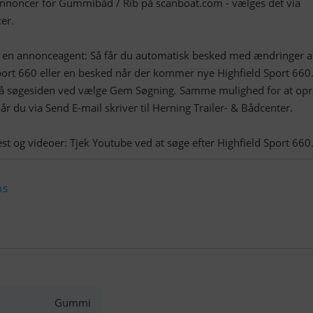
 annoncer for Gummibåd / Rib på scanboat.com - vælges det via
er.
t en annonceagent: Så får du automatisk besked med ændringer a
ort 660 eller en besked når der kommer nye Highfield Sport 660
å søgesiden ved vælge Gem Søgning. Samme mulighed for at opr
r du via Send E-mail skriver til Herning Trailer- & Bådcenter.
os
Gummi