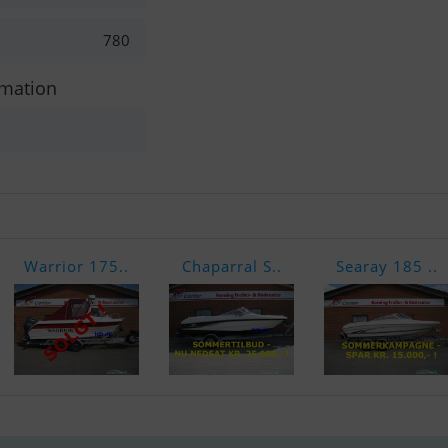
780
rmation
Warrior 175..
Chaparral S..
Searay 185 ..