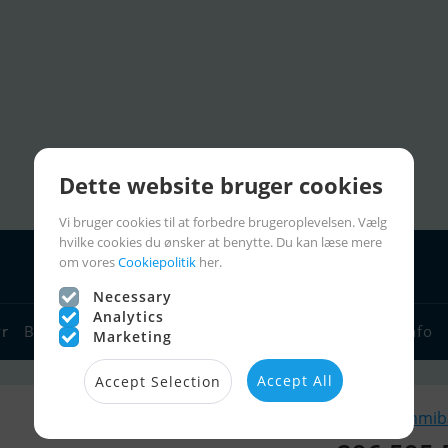
Dette website bruger cookies
Vi bruger cookies til at forbedre brugeroplevelsen. Vælg
hvilke cookies du ønsker at benytte. Du kan læse mere
om vores
Cookiepolitik
her.
Necessary
Analytics
yr
Bådforhandlere
Sejlerlinks
Bådcharter
Sejlerinfo
Marketing
Accept All
Accept Selection
Lignende Gummibå