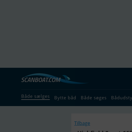
Både sælges
Bytte båd
Både søges
Bådudst
Tilbage