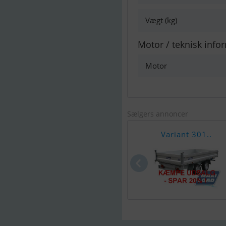
Vægt (kg)
Motor / teknisk info
Motor
Sælgers annoncer
Variant 301..