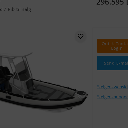
296.595
0
/ Rib til salg
Quick Conta
Login
Send E-mai
Sælgers websid
Sælgers annonc