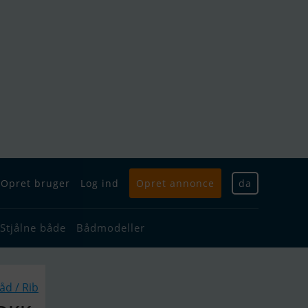
Opret bruger
Log ind
Opret annonce
da
Stjålne både
Bådmodeller
d / Rib