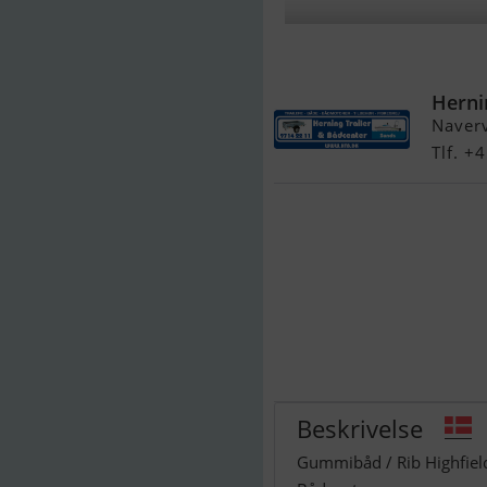
Highfield Spo
Herni
Naver
Tlf. 
Beskrivelse
Gummibåd / Rib Highfield 