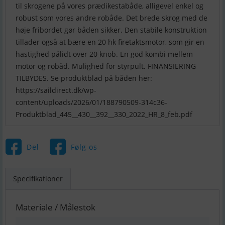
til skrogene på vores prædikestabåde, alligevel enkel og
robust som vores andre robåde. Det brede skrog med de
høje fribordet gør båden sikker. Den stabile konstruktion
tillader også at bære en 20 hk firetaktsmotor, som gir en
hastighed pålidt over 20 knob. En god kombi mellem
motor og robåd. Mulighed for styrpult. FINANSIERING
TILBYDES. Se produktblad på båden her:
https://saildirect.dk/wp-
content/uploads/2026/01/188790509-314c36-
Produktblad_445__430__392__330_2022_HR_8_feb.pdf
Del
Følg os
Specifikationer
Materiale / Målestok