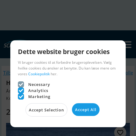
Dette website bruger cookies
Vi bruger cookies til at forbedre brugeroplevelsen. Vælg
hvilke cookies du ønsker at benytte. Du kan læse mere om
Tilbage
Lignende Jolle
vores
Cookiepolitik
her.
HR 445Std Jolle
Necessary
Analytics
Årgang 2026, Jolle til salg
Marketing
Kolding, Danmark
20.246 DKK
Accept All
Accept Selection