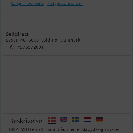
Sælgers webside
Sælgers annoncer
HR 445Std
Jolle
Saildirect
Essen 46, 6000 Kolding, Danmark
Tlf. +4575572001
Beskrivelse
HR 445STD en all-round båd med et skrogdesign svarer