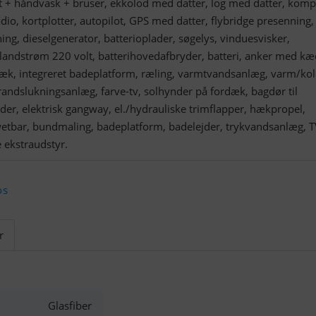
et + håndvask + bruser, ekkolod med datter, log med datter, kom
dio, kortplotter, autopilot, GPS med datter, flybridge presenning,
ng, dieselgenerator, batterioplader, søgelys, vinduesvisker,
 landstrøm 220 volt, batterihovedafbryder, batteri, anker med kæ
dæk, integreret badeplatform, ræling, varmtvandsanlæg, varm/ko
andslukningsanlæg, farve-tv, solhynder på fordæk, bagdør til
er, elektrisk gangway, el./hydrauliske trimflapper, hækpropel,
wetbar, bundmaling, badeplatform, badelejder, trykvandsanlæg, T
e ekstraudstyr.
os
r
Glasfiber