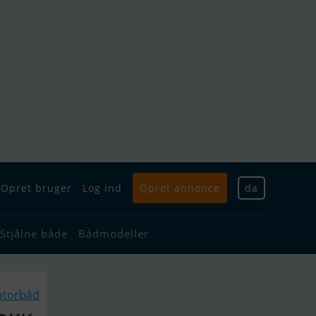
Opret bruger
Log ind
Opret annonce
da
Stjålne både
Bådmodeller
otorbåd