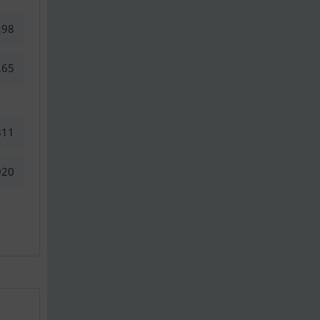
,98
,65
811
920
Parsun 20 B..
Parsun F 60..
Parsun 5 Bm