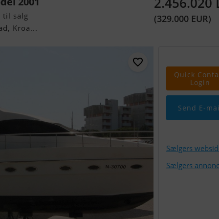
2.456.020
odel 2001
til salg
(329.000 EUR)
d, Kroa...
Quick Conta
Login
Send E-mai
Sælgers websid
Sælgers annonc