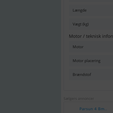
Længde
Vægt (kg)
Motor / teknisk info
Motor
Motor placering
Brændstof
Sælgers annoncer
Parsun 4 Bm..