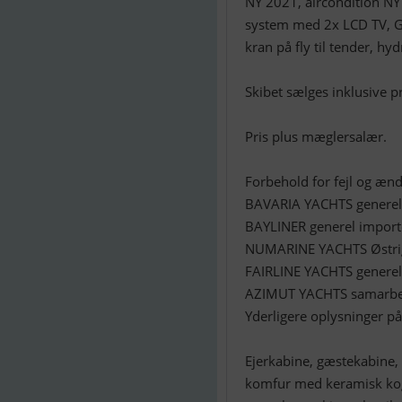
NY 2021, aircondition NY
system med 2x LCD TV, GPS
kran på fly til tender, hy
Skibet sælges inklusive p
Pris plus mæglersalær.
Forbehold for fejl og ænd
BAVARIA YACHTS generel 
BAYLINER generel import
NUMARINE YACHTS Østrig
FAIRLINE YACHTS generel
AZIMUT YACHTS samarbej
Yderligere oplysninger p
Ejerkabine, gæstekabine, b
komfur med keramisk kog