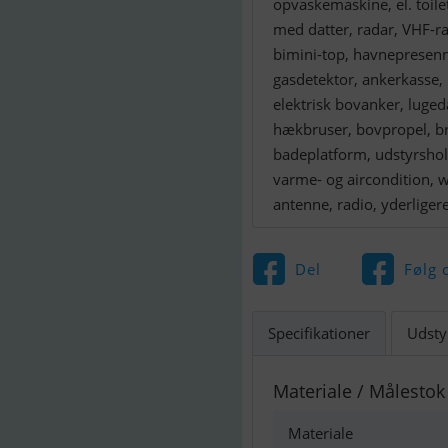
opvaskemaskine, el. toil
med datter, radar, VHF-ra
bimini-top, havnepresenni
gasdetektor, ankerkasse,
elektrisk bovanker, luge
hækbruser, bovpropel, br
badeplatform, udstyrshold
varme- og aircondition, 
antenne, radio, yderliger
Del
Følg 
Specifikationer
Udsty
Materiale / Målestok
Materiale