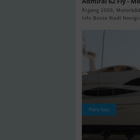
Admiral 62 Fly - M
Årgang 2000, Motorbåd 
Info Boote Riedl Novigra
Flere foto