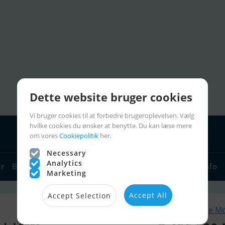
Dette website bruger cookies
Vi bruger cookies til at forbedre brugeroplevelsen. Vælg
hvilke cookies du ønsker at benytte. Du kan læse mere
om vores
Cookiepolitik
her.
Necessary
Analytics
yr
Bådforhandlere
Sejlerlinks
Bådcharter
Sejlerinfo
Marketing
Accept All
Accept Selection
Lignende M