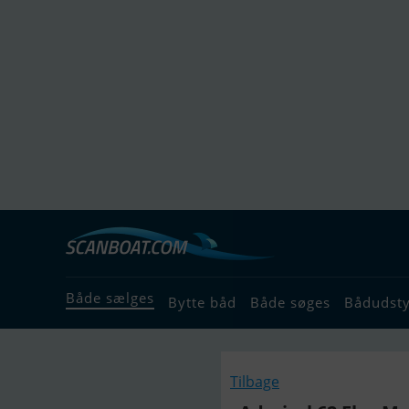
Både sælges
Bytte båd
Både søges
Bådudst
Tilbage