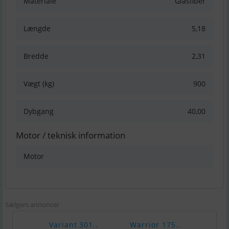
Materiale
Glasfiber
Længde
5,18
Bredde
2,31
Vægt (kg)
900
Dybgang
40,00
Motor / teknisk information
Motor
Sælgers annoncer
Variant 301..
Warrior 175..
Chap