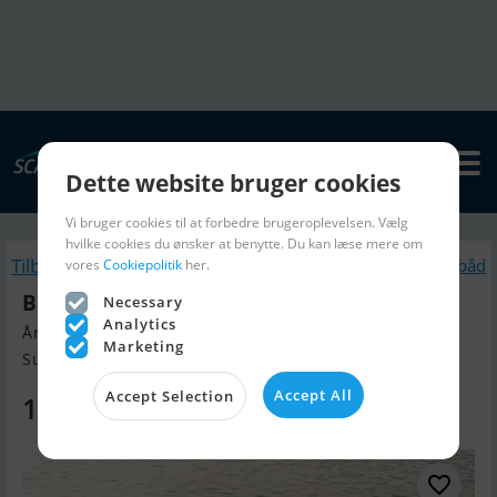
Dette website bruger cookies
Vi bruger cookies til at forbedre brugeroplevelsen. Vælg
hvilke cookies du ønsker at benytte. Du kan læse mere om
Tilbage
Lignende Motorbåd
vores
Cookiepolitik
her.
Bayliner M17
Necessary
Analytics
Årgang 2025, Motorbåd til salg
Marketing
Sunds, Danmark
Accept All
Accept Selection
122.010 DKK