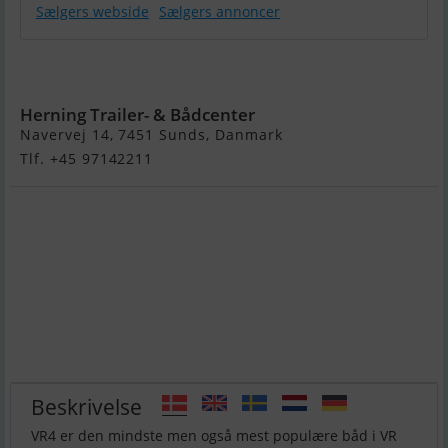
Sælgers webside
Sælgers annoncer
Bayliner VR4
OB
Herning Trailer- & Bådcenter
Navervej 14, 7451 Sunds, Danmark
Tlf. +45 97142211
Beskrivelse
VR4 er den mindste men også mest populære båd i VR