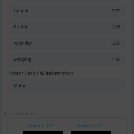
Længde
5,70
Bredde
2,28
Vægt (kg)
1280
Dybgang
4,00
Motor / teknisk information
Motor
Sælgers annoncer
Variant 131..
Variant 271..
Vari