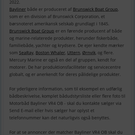
Bayliner
både er produceret af
Brunswick Boat Group
,
som er en division af Brunswick Corporation, et
børsnoteret amerikansk selskab grundlagt i 1845.
Brunswick Boat Group
er en førende producent af både
og marine-relaterede produkter, herunder fiskerbåde,
familiebåde, yachter og krydsere. De ejer kendte mærker
som
SeaRay
,
Boston Whaler
,
Uttern
,
Ørnvik
, og flere.
Mercury Marine er også en del af gruppen, kendt for
motorer. De har produktionsfaciliteter og servicecentre
globalt, og er anerkendt for deres pålidelige produkter.
For yderligere information, som til eksempel en udførlig
bådbeskrivelse, komplet bådudstyrsliste eller flere foto til
Motorbåd Bayliner VR4 OB - skal du kontakte sælger via
Send E-mail eller hvis sælger har oplyst et
telefonnummer kan det naturligvis også benyttes.
For at se annoncer der matcher Bayliner VR4 OB skal du