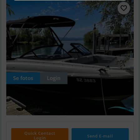
Se fotos
Login
Quick Contact
Send E-mail
Login