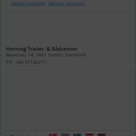
Sælgers webside
Sælgers annoncer
Bayliner VR6
Med
Mercruiser
Sterndrive
Herning Trailer- & Bådcenter
Navervej 14, 7451 Sunds, Danmark
Tlf. +45 97142211