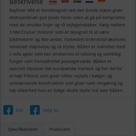
Beskrivelse
Bayliner VR6 er kendetegnet ved den brede stævn giver
ekstraordinær god plads foran uden at gå på kompromis
med de smukke linjer og rå sejlegenskaber. Vælg mellem
3 MerCruiser motorer som er designet til at være
bådmotorer og ikke andet. Forbedret brændstof økonomi,
minimalt støjniveau og rå styrke. Båden er indrettet med
L sofa agter som kan omdannes til solseng og samtidig
funger som fremadrettet passagersæde. Båden er
specielt tilpasset det europæiske marked, og har derfor
et højt fribord, som giver sikker sejlads i bølger, og
selvlænsende konstruktion som giver nem rengøring og
høj sikkerhed hvis en bølge skulle skylle ind over båden.
Del
Følg os
Specifikationer
Producent