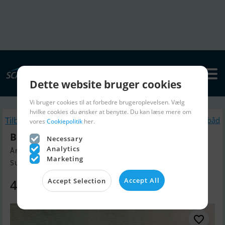
Dette website bruger cookies
Vi bruger cookies til at forbedre brugeroplevelsen. Vælg
hvilke cookies du ønsker at benytte. Du kan læse mere om
Tilbage
Lignende Motorbåd
vores
Cookiepolitik
her.
Bayliner VR6 Med Mercruiser Sterndrive
Necessary
Analytics
Årgang 2025, Motorbåd til salg
Marketing
Sunds, Danmark
Accept All
Accept Selection
481.740 DKK