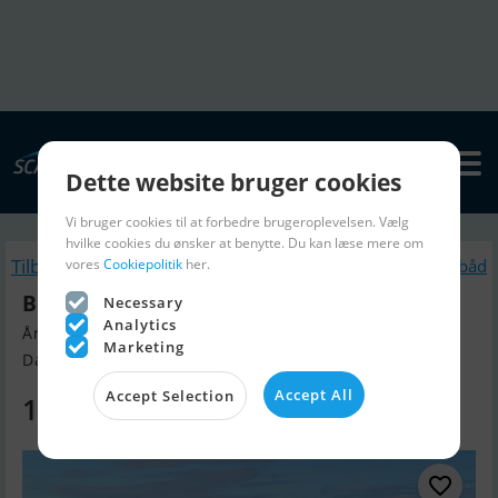
Dette website bruger cookies
Vi bruger cookies til at forbedre brugeroplevelsen. Vælg
hvilke cookies du ønsker at benytte. Du kan læse mere om
Tilbage
vores
Cookiepolitik
her.
Lignende Motorbåd
Buster M
Necessary
Analytics
Årgang 2025, Motorbåd til salg
Marketing
Danmark
Accept All
Accept Selection
109.900 DKK