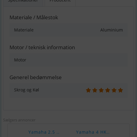
Materiale / Målestok
Materiale
Aluminium
Motor / teknisk information
Motor
Generel bedømmelse
Skrog og Køl
Sælgers annoncer
Yamaha 2.5 ..
Yamaha 4 HK..
Yama