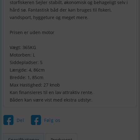
storfiskeren Sejler stabilt, økonomisk og behageligt selv i
hård sø. Fantastisk båd der kan bruges til fiskeri,
vandsport, hyggeture og meget mere.
Prisen er uden motor
Vægt: 365KG
Motorben: L
Siddepladser: 5
Længde: 4, 86cm
Bredde: 1, 85cm
Max Hastighed: 27 knob
Kan finansieres til en lav attraktiv rente.
Båden kan være vist med ekstra udstyr.
Del
Følg os
Specifikationer
Producent