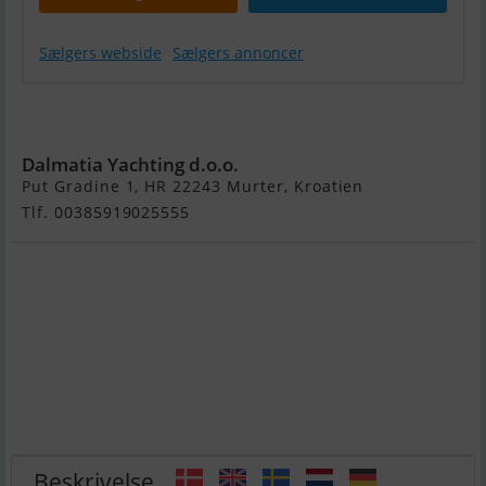
Sælgers webside
Sælgers annoncer
Elegance 78
New Line
Dalmatia Yachting d.o.o.
Put Gradine 1, HR 22243 Murter, Kroatien
Tlf. 00385919025555
Beskrivelse