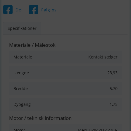
Del
Følg os
Specifikationer
Materiale / Målestok
Materiale
Kontakt sælger
Længde
23,93
Bredde
5,70
Dybgang
1,75
Motor / teknisk information
Motor
MAN D2842LE423CR