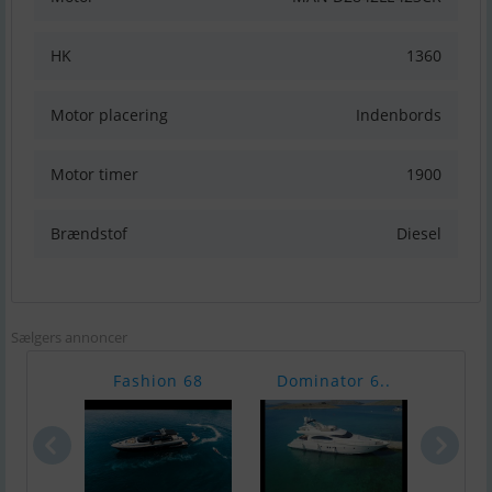
HK
1360
Motor placering
Indenbords
Motor timer
1900
Brændstof
Diesel
Sælgers annoncer
Fashion 68
Dominator 6..
Azi