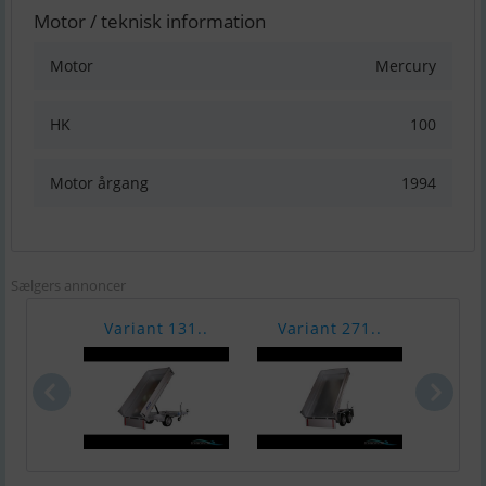
Motor / teknisk information
Motor
Mercury
HK
100
Motor årgang
1994
Sælgers annoncer
Variant 131..
Variant 271..
Vari