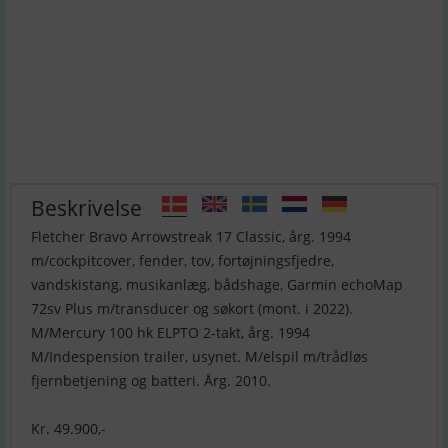
Beskrivelse
Fletcher Bravo Arrowstreak 17 Classic, årg. 1994
m/cockpitcover, fender, tov, fortøjningsfjedre,
vandskistang, musikanlæg, bådshage, Garmin echoMap
72sv Plus m/transducer og søkort (mont. i 2022).
M/Mercury 100 hk ELPTO 2-takt, årg. 1994
M/Indespension trailer, usynet. M/elspil m/trådløs
fjernbetjening og batteri. Årg. 2010.
Kr. 49.900,-