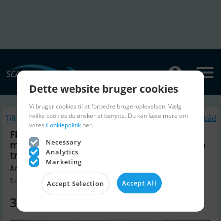
Dette website bruger cookies
Vi bruger cookies til at forbedre brugeroplevelsen. Vælg
hvilke cookies du ønsker at benytte. Du kan læse mere om
Tilbage
Lignende Motorbåd
vores
Cookiepolitik
her.
Fletcher Bravo Arrowstreak 17 Classic
Necessary
m/Mercury 100 hk ELPTO og Indespension
Analytics
trailer - NU NEDSAT KR. 10.000,- !
Marketing
Årgang 1994, Motorbåd til salg
Sunds, Danmark
Accept All
Accept Selection
39.900 DKK