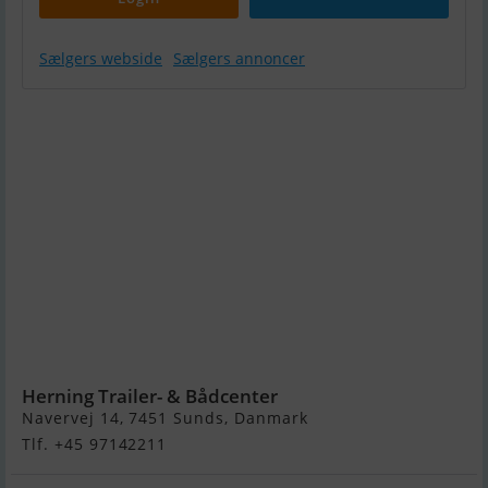
Sælgers webside
Sælgers annoncer
Fletcher
Bravo
Arrowstreak
17 Classic
m/Mercury
100 hk ELPTO
og
Indespension
trailer - NU
NEDSAT KR.
10.000,- !
Herning Trailer- & Bådcenter
Navervej 14, 7451 Sunds, Danmark
Tlf. +45 97142211