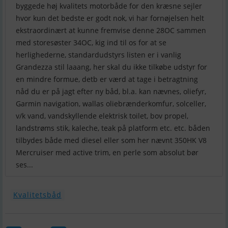
byggede høj kvalitets motorbåde for den kræsne sejler
hvor kun det bedste er godt nok, vi har fornøjelsen helt
ekstraordinært at kunne fremvise denne 28OC sammen
med storesøster 34OC, kig ind til os for at se
herlighederne, standardudstyrs listen er i vanlig
Grandezza stil laaang, her skal du ikke tilkøbe udstyr for
en mindre formue, detb er værd at tage i betragtning
nåd du er på jagt efter ny båd, bl.a. kan nævnes, oliefyr,
Garmin navigation, wallas oliebrænderkomfur, solceller,
v/k vand, vandskyllende elektrisk toilet, bov propel,
landstrøms stik, kaleche, teak på platform etc. etc. båden
tilbydes både med diesel eller som her nævnt 350HK V8
Mercruiser med active trim, en perle som absolut bør
ses...
Kvalitetsbåd