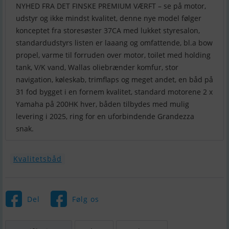
NYHED FRA DET FINSKE PREMIUM VÆRFT – se på motor,
udstyr og ikke mindst kvalitet, denne nye model følger
konceptet fra storesøster 37CA med lukket styresalon,
standardudstyrs listen er laaang og omfattende, bl.a bow
propel, varme til forruden over motor, toilet med holding
tank, V/K vand, Wallas oliebrænder komfur, stor
navigation, køleskab, trimflaps og meget andet, en båd på
31 fod bygget i en fornem kvalitet, standard motorene 2 x
Yamaha på 200HK hver, båden tilbydes med mulig
levering i 2025, ring for en uforbindende Grandezza
snak.
Kvalitetsbåd
Del
Følg os