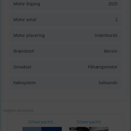
Motor årgang
2025
Motor antal
2
Motor placering
Indenbords
Brændstof
Benzin
Drivaksel
Påhængsmotor
Kølesystem
Saltvands
Sælgers annoncer
Silveryacht..
Silveryacht
Lind