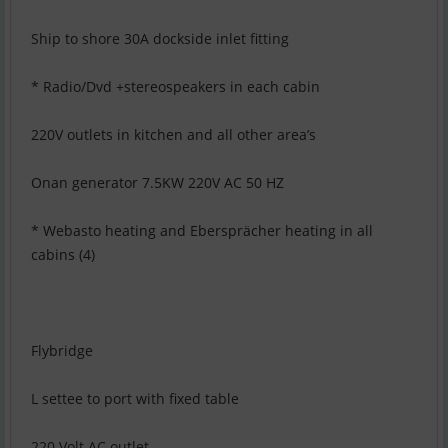
Ship to shore 30A dockside inlet fitting
* Radio/Dvd +stereospeakers in each cabin
220V outlets in kitchen and all other area’s
Onan generator 7.5KW 220V AC 50 HZ
* Webasto heating and Ebersprächer heating in all
cabins (4)
Flybridge
L settee to port with fixed table
220 Volt AC outlet