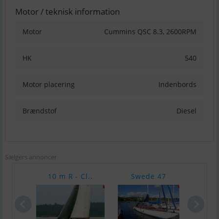
Motor / teknisk information
Motor
Cummins QSC 8.3, 2600RPM
HK
540
Motor placering
Indenbords
Brændstof
Diesel
Sælgers annoncer
10 m R - Cl..
Swede 47
Com