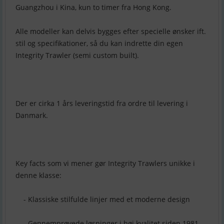
Guangzhou i Kina, kun to timer fra Hong Kong.
Alle modeller kan delvis bygges efter specielle ønsker ift.
stil og specifikationer, så du kan indrette din egen
Integrity Trawler (semi custom built).
Der er cirka 1 års leveringstid fra ordre til levering i
Danmark.
Key facts som vi mener gør Integrity Trawlers unikke i
denne klasse:
- Klassiske stilfulde linjer med et moderne design
- Gennemprøvede løsninger i høj kvalitet siden 1981