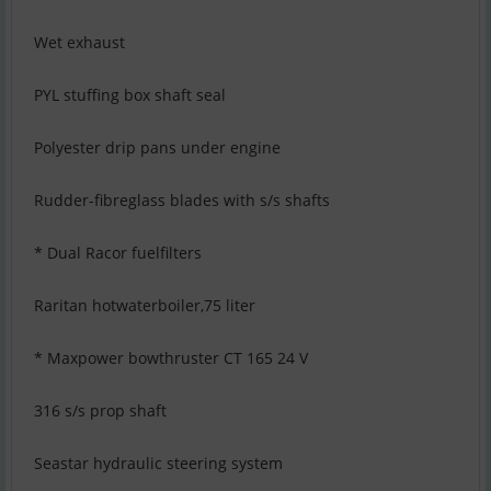
Wet exhaust
PYL stuffing box shaft seal
Polyester drip pans under engine
Rudder-fibreglass blades with s/s shafts
* Dual Racor fuelfilters
Raritan hotwaterboiler,75 liter
* Maxpower bowthruster CT 165 24 V
316 s/s prop shaft
Seastar hydraulic steering system