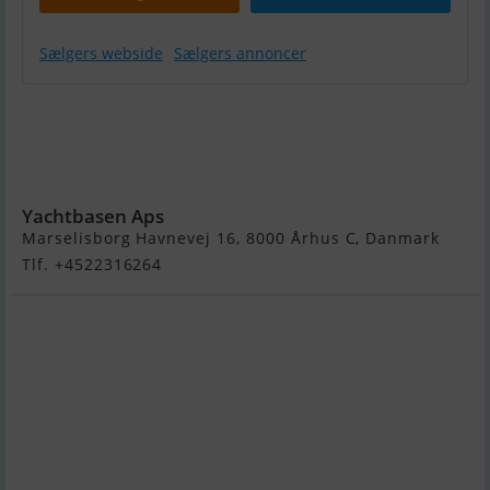
Sælgers webside
Sælgers annoncer
Integrity
Trawlers
Coastal
Express 550CE
Yachtbasen Aps
Marselisborg Havnevej 16, 8000 Århus C, Danmark
Tlf. +4522316264