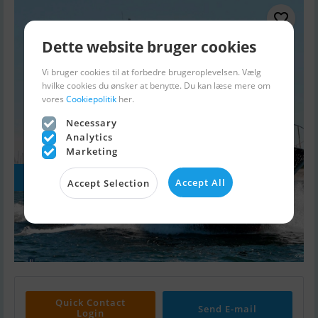
Dette website bruger cookies
Vi bruger cookies til at forbedre brugeroplevelsen. Vælg
hvilke cookies du ønsker at benytte. Du kan læse mere om
vores
Cookiepolitik
her.
Necessary
Analytics
Marketing
Flere foto
Accept All
Accept Selection
Quick Contact
Send E-mail
Login