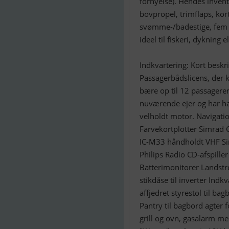
fornyelse). Hendes invent
bovpropel, trimflaps, kort
svømme-/badestige, fem k
ideel til fiskeri, dykning 
Indkvartering: Kort besk
Passagerbådslicens, der kr
bære op til 12 passagerer
nuværende ejer og har ha
velholdt motor. Navigati
Farvekortplotter Simrad 
IC-M33 håndholdt VHF S
Philips Radio CD-afspille
Batterimonitorer Landstrø
stikdåse til inverter In
affjedret styrestol til b
Pantry til bagbord agter
grill og ovn, gasalarm me