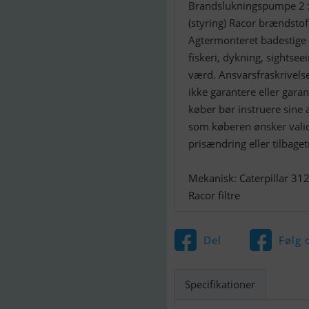
Brandslukningspumpe 2 x
(styring) Racor brændsto
Agtermonteret badestige
fiskeri, dykning, sightsee
værd. Ansvarsfraskrivelse
ikke garantere eller garan
køber bør instruere sine a
som køberen ønsker valide
prisændring eller tilbage
Mekanisk: Caterpillar 312
Racor filtre
Del
Følg 
Specifikationer