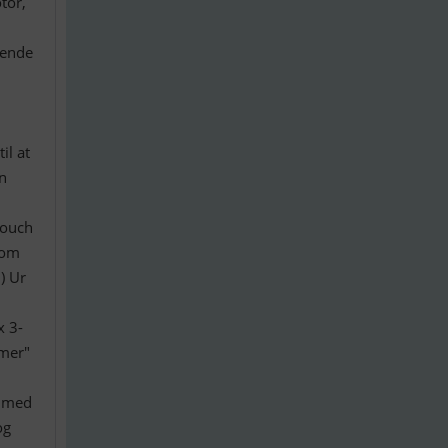
tor,
hende
il at
en
touch
com
) Ur
x 3-
mmer"
s med
og