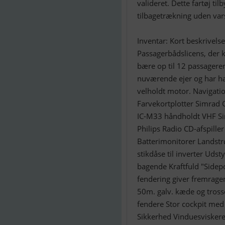
valideret. Dette fartøj ti
tilbagetrækning uden vars
Inventar: Kort beskrivel
Passagerbådslicens, der kr
bære op til 12 passagerer
nuværende ejer og har ha
velholdt motor. Navigati
Farvekortplotter Simrad 
IC-M33 håndholdt VHF S
Philips Radio CD-afspille
Batterimonitorer Landstrø
stikdåse til inverter Udst
bagende Kraftfuld "Side
fendering giver fremrage
50m. galv. kæde og trosse
fendere Stor cockpit med e
Sikkerhed Vinduesviskere