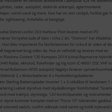
ar inkluderer en velholdt akseldrevet Caterpillar 426 HK dieselmo
plotter, radar, autopilot, elektrisk ankerspil, agtermonteret
øjer, varmt vand og mere. Hun har en stor cockpit, hvilket gør 
eller sightseeing. Anbefales at besigtige.
rivelse Denne Lochin 333 Harbour Pilot leveres med en P3
æver fornyelse (ude af dato i cirka 2 år). "Domino" har tilladelse t
. Hun blev importeret fra Storbritannien for cirka 8 år siden af d
ft begrænset brug siden da. Hun er velholdt og leveres med en
on Plastimo Contest 130 Kompass 2019 (cirka) Raymarine Hybrid
CA40 Radar, ekkolod, fiskefinder og log Icom IC-M601 DSC VHF I
imrad Robertson AP20 autopilot Søgelys (kræver opmærksomhed
r Elektrisk 2 x Motorbatterier 4 x Husholdningsbatterier
m Sterling Batterioplader Inverter 1 x 3-stikdåse til landstrøm 1 
dkvartering Lukket styrehus med skydeåbninger Komfortabel "Gra
agbord med træhjul, styrestige, 12V-kontrolpaneler og instrumenter
 for styret kommer komplet med en "Force 10" tobrænder gasblu
d solonied switch, rustfrit stålvask med varmt og koldt trykvand 