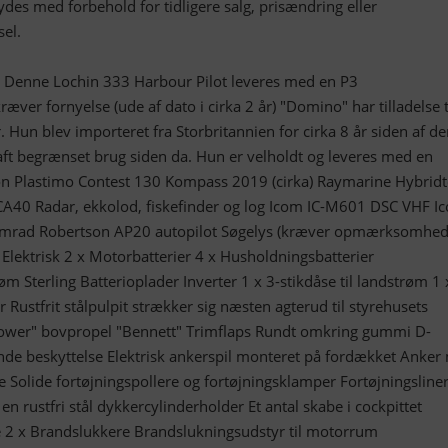
lbydes med forbehold for tidligere salg, prisændring eller
el.
se Denne Lochin 333 Harbour Pilot leveres med en P3
æver fornyelse (ude af dato i cirka 2 år) "Domino" har tilladelse ti
. Hun blev importeret fra Storbritannien for cirka 8 år siden af d
ft begrænset brug siden da. Hun er velholdt og leveres med en
on Plastimo Contest 130 Kompass 2019 (cirka) Raymarine Hybrid
CA40 Radar, ekkolod, fiskefinder og log Icom IC-M601 DSC VHF I
imrad Robertson AP20 autopilot Søgelys (kræver opmærksomhed
r Elektrisk 2 x Motorbatterier 4 x Husholdningsbatterier
m Sterling Batterioplader Inverter 1 x 3-stikdåse til landstrøm 1 
yr Rustfrit stålpulpit strækker sig næsten agterud til styrehusets
power" bovpropel "Bennett" Trimflaps Rundt omkring gummi D-
nde beskyttelse Elektrisk ankerspil monteret på fordækket Anker
 Solide fortøjningspollere og fortøjningsklamper Fortøjningsline
n rustfri stål dykkercylinderholder Et antal skabe i cockpittet
 2 x Brandslukkere Brandslukningsudstyr til motorrum