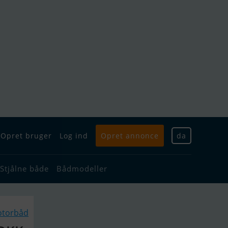
Opret bruger
Log ind
Opret annonce
da
Stjålne både
Bådmodeller
otorbåd