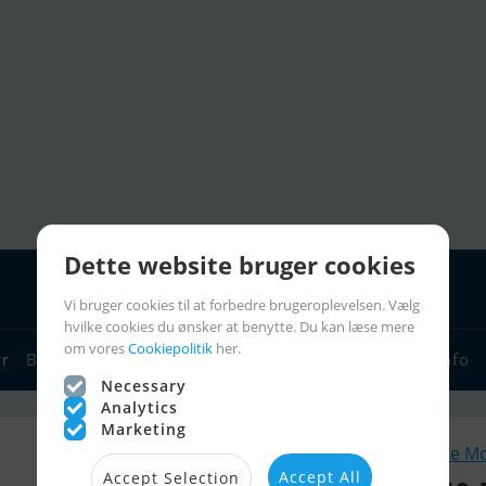
Dette website bruger cookies
Vi bruger cookies til at forbedre brugeroplevelsen. Vælg
hvilke cookies du ønsker at benytte. Du kan læse mere
om vores
Cookiepolitik
her.
yr
Bådforhandlere
Sejlerlinks
Bådcharter
Sejlerinfo
Necessary
Analytics
Marketing
Lignende M
Accept All
Accept Selection