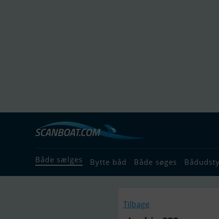
Både sælges
Bytte båd
Både søges
Bådudst
Tilbage