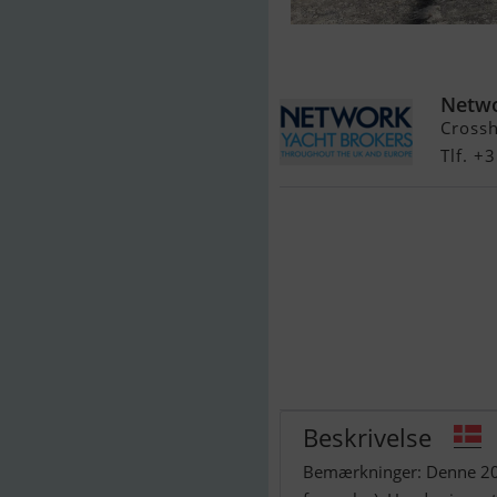
Lochin 333
Netwo
Cross
Tlf. +
Beskrivelse
Bemærkninger: Denne 200