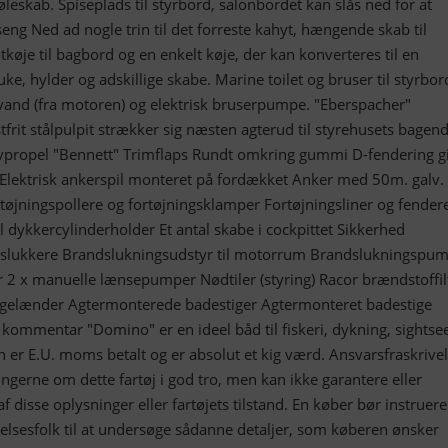
eskab. Spiseplads til styrbord, salonbordet kan slås ned for at
seng Ned ad nogle trin til det forreste kahyt, hængende skab til
tkøje til bagbord og en enkelt køje, der kan konverteres til en
e, hylder og adskillige skabe. Marine toilet og bruser til styrbor
and (fra motoren) og elektrisk bruserpumpe. "Eberspacher"
rit stålpulpit strækker sig næsten agterud til styrehusets bagen
vpropel "Bennett" Trimflaps Rundt omkring gummi D-fendering g
Elektrisk ankerspil monteret på fordækket Anker med 50m. galv.
tøjningspollere og fortøjningsklamper Fortøjningsliner og fender
ål dykkercylinderholder Et antal skabe i cockpittet Sikkerhed
dslukkere Brandslukningsudstyr til motorrum Brandslukningspu
 2 x manuelle lænsepumper Nødtiler (styring) Racor brændstoffil
f gelænder Agtermonterede badestiger Agtermonteret badestige
ommentar "Domino" er en ideel båd til fiskeri, dykning, sightse
n er E.U. moms betalt og er absolut et kig værd. Ansvarsfraskrive
ingerne om dette fartøj i god tro, men kan ikke garantere eller
 disse oplysninger eller fartøjets tilstand. En køber bør instruere
igelsesfolk til at undersøge sådanne detaljer, som køberen ønsker