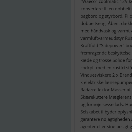
"Waeco" coolmatic 12V køl
konvertere til en dobbelt
bagbord og styrbord. Pilo
dobbeltseng. Åbent dækluk
med håndvask og varmt v
varmluftvarmeudstyr Rustf
Kraftfuld "Sidepower" bo
fremragende beskyttelse 
kæde og trosse Solide for
cockpit med en rustfri st
Vinduesviskere 2 x Bran
x elektriske lænsepumper
Radarreflektor Masser a
Skærekuttere Mæglerens k
og fornøjelsessejlads. Hu
Selskabet tilbyder oplysn
garantere nøjagtigheden af
agenter eller sine besigt