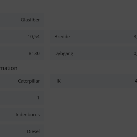
Glasfiber
10,54
Bredde
3
8130
Dybgang
0
rmation
Caterpillar
HK
1
Indenbords
Diesel