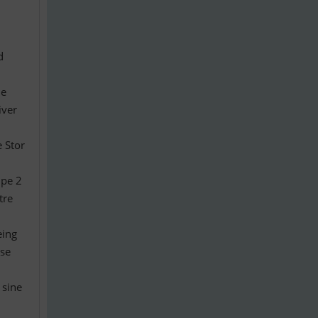
d
de
iver
e Stor
mpe 2
tre
eing
lse
 sine