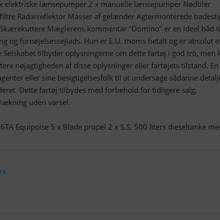
 elektriske lænsepumper 2 x manuelle lænsepumper Nødtiler
ffiltre Radarreflektor Masser af gelænder Agtermonterede badesti
 Skærekuttere Mæglerens kommentar "Domino" er en ideel båd ti
ing og fornøjelsessejlads. Hun er E.U. moms betalt og er absolut e
 Selskabet tilbyder oplysningerne om dette fartøj i god tro, men 
tere nøjagtigheden af disse oplysninger eller fartøjets tilstand. En
genter eller sine besigtigelsesfolk til at undersøge sådanne detalj
ret. Dette fartøj tilbydes med forbehold for tidligere salg,
trækning uden varsel.
6TA Equipoise 5 x Blade propel 2 x S.S. 500 liters dieseltanke m
os