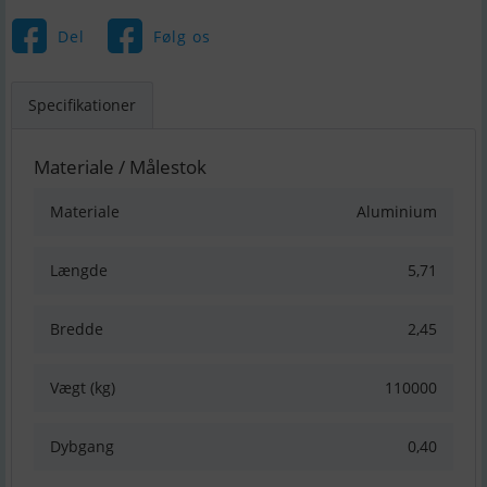
Del
Følg os
Specifikationer
Materiale / Målestok
Materiale
Aluminium
Længde
5,71
Bredde
2,45
Vægt (kg)
110000
Dybgang
0,40