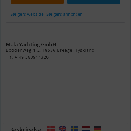
Sælgers webside
Sælgers annoncer
Master Pro
571
Mola Yachting GmbH
Boddenweg 1-2, 18556 Breege, Tyskland
Tlf. + 49 383914320
Beskrivelse