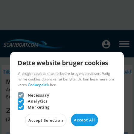
Dette website bruger cookies
Tilbage
Lignende Motorbåd
Vi bruger cookies til at forbedre brugeroplevelsen. Vælg
hvilke cookies du ønsker at benytte. Du kan læse mere om
Master Pro 571
vores
Cookiepolitik
her.
Årgang 2017, Motorbåd til salg
Necessary
Breege, Tyskland
Analytics
Marketing
209.020 DKK
(28.000 EUR)
Accept All
Accept Selection