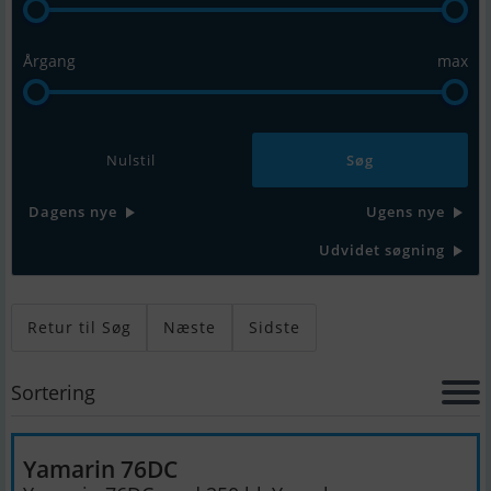
Årgang
max
Nulstil
Dagens nye
Ugens nye
Udvidet søgning
Retur til Søg
Næste
Sidste
Sortering
Yamarin 76DC