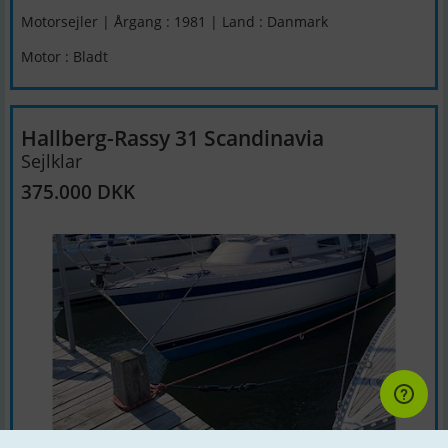
Motorsejler | Årgang : 1981 | Land : Danmark
Motor : Bladt
Hallberg-Rassy 31 Scandinavia
Sejlklar
375.000 DKK