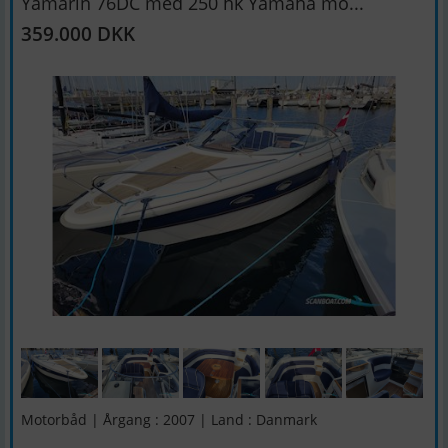
Yamarin 76DC med 250 hk Yamaha mo...
359.000 DKK
Motorbåd | Årgang : 2007 | Land : Danmark