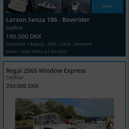
Mere
Larson Senza 186 - Bowrider
Sejlklar
190.500 DKK
Speedbåd | Årgang : 2006 | Land : Danmark
Motor : Volvo Penta 4,3 Gxi (225)
Regal 2565 Window Express
Sejlklar
250.000 DKK