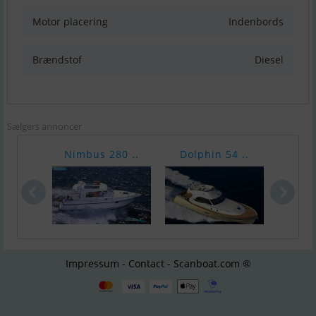
Motor placering
Indenbords
Brændstof
Diesel
Sælgers annoncer
Nimbus 280 ..
Dolphin 54 ..
Raff
Impressum - Contact - Scanboat.com ®