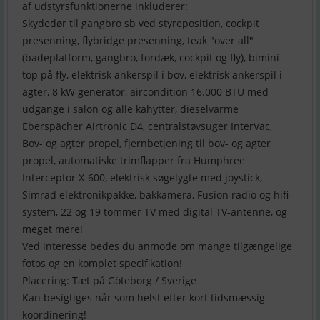
af udstyrsfunktionerne inkluderer:
Skydedør til gangbro sb ved styreposition, cockpit
presenning, flybridge presenning, teak "over all"
(badeplatform, gangbro, fordæk, cockpit og fly), bimini-
top på fly, elektrisk ankerspil i bov, elektrisk ankerspil i
agter, 8 kW generator, aircondition 16.000 BTU med
udgange i salon og alle kahytter, dieselvarme
Eberspächer Airtronic D4, centralstøvsuger InterVac,
Bov- og agter propel, fjernbetjening til bov- og agter
propel, automatiske trimflapper fra Humphree
Interceptor X-600, elektrisk søgelygte med joystick,
Simrad elektronikpakke, bakkamera, Fusion radio og hifi-
system, 22 og 19 tommer TV med digital TV-antenne, og
meget mere!
Ved interesse bedes du anmode om mange tilgængelige
fotos og en komplet specifikation!
Placering: Tæt på Göteborg / Sverige
Kan besigtiges når som helst efter kort tidsmæssig
koordinering!