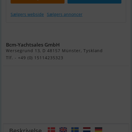
Sælgers webside
Sælgers annoncer
Nimbus 405
Fly
Bcm-Yachtsales GmbH
Wersegrund 13, D 48157 Münster, Tyskland
Tlf. - +49 (0) 15114235323
Beskrivelse