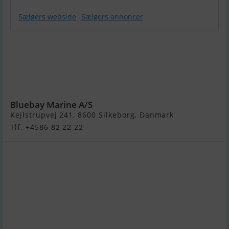
Sælgers webside
Sælgers annoncer
Nordkapp
Noblesse 720 -
200 HK
Yamaha og
Udstyr
Bluebay Marine A/S
Kejlstrupvej 241, 8600 Silkeborg, Danmark
Tlf. +4586 82 22 22