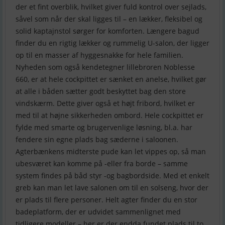
der et fint overblik, hvilket giver fuld kontrol over sejlads,
såvel som når der skal ligges til – en lækker, fleksibel og
solid kaptajnstol sørger for komforten. Længere bagud
finder du en rigtig lækker og rummelig U-salon, der ligger
op til en masser af hyggesnakke for hele familien.
Nyheden som også kendetegner lillebroren Noblesse
660, er at hele cockpittet er sænket en anelse, hvilket gør
at alle i båden sætter godt beskyttet bag den store
vindskærm. Dette giver også et højt fribord, hvilket er
med til at højne sikkerheden ombord. Hele cockpittet er
fylde med smarte og brugervenlige løsning, bl.a. har
fendere sin egne plads bag sæderne i saloonen.
Agterbænkens midterste pude kan let vippes op, så man
ubesværet kan komme på -eller fra borde – samme
system findes på båd styr -og bagbordside. Med et enkelt
greb kan man let lave salonen om til en solseng, hvor der
er plads til flere personer. Helt agter finder du en stor
badeplatform, der er udvidet sammenlignet med
tidligere modeller – her er der endda fundet plads til to