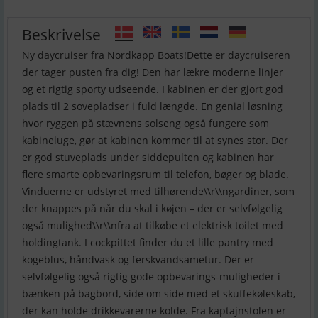
Beskrivelse
Ny daycruiser fra Nordkapp Boats!Dette er daycruiseren
der tager pusten fra dig! Den har lækre moderne linjer
og et rigtig sporty udseende. I kabinen er der gjort god
plads til 2 sovepladser i fuld længde. En genial løsning
hvor ryggen på stævnens solseng også fungere som
kabineluge, gør at kabinen kommer til at synes stor. Der
er god stuveplads under siddepulten og kabinen har
flere smarte opbevaringsrum til telefon, bøger og blade.
Vinduerne er udstyret med tilhørende\\r\\ngardiner, som
der knappes på når du skal i køjen – der er selvfølgelig
også mulighed\\r\\nfra at tilkøbe et elektrisk toilet med
holdingtank. I cockpittet finder du et lille pantry med
kogeblus, håndvask og ferskvandsametur. Der er
selvfølgelig også rigtig gode opbevarings-muligheder i
bænken på bagbord, side om side med et skuffekøleskab,
der kan holde drikkevarerne kolde. Fra kaptajnstolen er