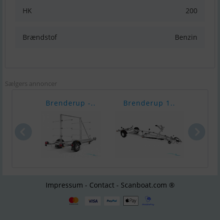
HK
200
Brændstof
Benzin
Sælgers annoncer
Brenderup -..
Brenderup 1..
Bren
Impressum - Contact - Scanboat.com ®