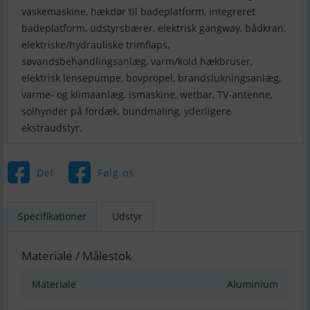
vaskemaskine, hækdør til badeplatform, integreret
badeplatform, udstyrsbærer, elektrisk gangway, bådkran,
elektriske/hydrauliske trimflaps,
søvandsbehandlingsanlæg, varm/kold hækbruser,
elektrisk lensepumpe, bovpropel, brandslukningsanlæg,
varme- og klimaanlæg, ismaskine, wetbar, TV-antenne,
solhynder på fordæk, bundmaling, yderligere
ekstraudstyr.
Del
Følg os
Specifikationer
Udstyr
Materiale / Målestok
Materiale
Aluminium