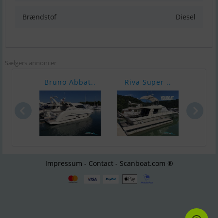
Brændstof
Diesel
Sælgers annoncer
Bruno Abbat..
Riva Super ..
Pars
Impressum - Contact - Scanboat.com ®