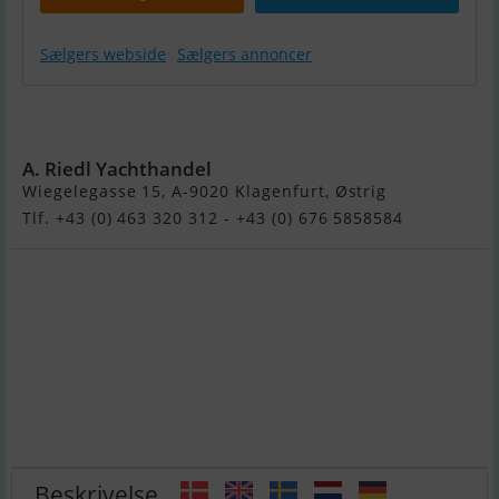
Sælgers webside
Sælgers annoncer
Oceanco 25M -
Refit !!
A. Riedl Yachthandel
Wiegelegasse 15, A-9020 Klagenfurt, Østrig
Tlf. +43 (0) 463 320 312 - +43 (0) 676 5858584
Beskrivelse