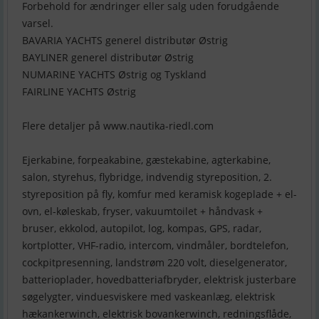
Forbehold for ændringer eller salg uden forudgående
varsel.
BAVARIA YACHTS generel distributør Østrig
BAYLINER generel distributør Østrig
NUMARINE YACHTS Østrig og Tyskland
FAIRLINE YACHTS Østrig
Flere detaljer på www.nautika-riedl.com
Ejerkabine, forpeakabine, gæstekabine, agterkabine,
salon, styrehus, flybridge, indvendig styreposition, 2.
styreposition på fly, komfur med keramisk kogeplade + el-
ovn, el-køleskab, fryser, vakuumtoilet + håndvask +
bruser, ekkolod, autopilot, log, kompas, GPS, radar,
kortplotter, VHF-radio, intercom, vindmåler, bordtelefon,
cockpitpresenning, landstrøm 220 volt, dieselgenerator,
batterioplader, hovedbatteriafbryder, elektrisk justerbare
søgelygter, vinduesviskere med vaskeanlæg, elektrisk
hækankerwinch, elektrisk bovankerwinch, redningsflåde,