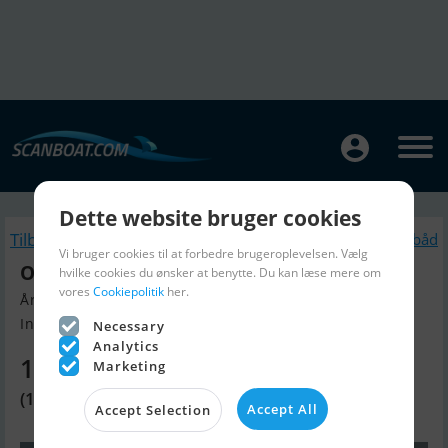
Dette website bruger cookies
Tilbage
Lignende Motorbåd
Vi bruger cookies til at forbedre brugeroplevelsen. Vælg
Oceanco 25M - Refit !!
hvilke cookies du ønsker at benytte. Du kan læse mere om
vores
Cookiepolitik
her.
Årgang 1995, Motorbåd til salg
Info Boote Riedl Novigrad, Kroa...
Necessary
Analytics
11.190.210 DKK
Marketing
(1.499.000 EUR)
Accept All
Accept Selection