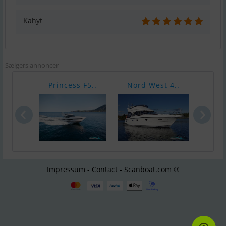
Kahyt
Sælgers annoncer
Princess F5..
Nord West 4..
Prin
Impressum - Contact - Scanboat.com ®