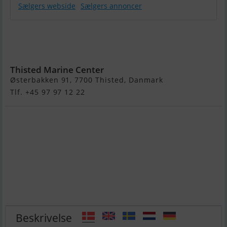
Sælgers webside
Sælgers annoncer
Sandström
Basic 495 S -
Ny
Thisted Marine Center
Østerbakken 91, 7700 Thisted, Danmark
Tlf. +45 97 97 12 22
Beskrivelse