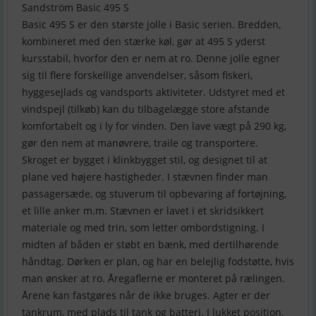
Sandström Basic 495 S
Basic 495 S er den største jolle i Basic serien. Bredden,
kombineret med den stærke køl, gør at 495 S yderst
kursstabil, hvorfor den er nem at ro. Denne jolle egner
sig til flere forskellige anvendelser, såsom fiskeri,
hyggesejlads og vandsports aktiviteter. Udstyret med et
vindspejl (tilkøb) kan du tilbagelægge store afstande
komfortabelt og i ly for vinden. Den lave vægt på 290 kg,
gør den nem at manøvrere, traile og transportere.
Skroget er bygget i klinkbygget stil, og designet til at
plane ved højere hastigheder. I stævnen finder man
passagersæde, og stuverum til opbevaring af fortøjning,
et lille anker m.m. Stævnen er lavet i et skridsikkert
materiale og med trin, som letter ombordstigning. I
midten af båden er støbt en bænk, med dertilhørende
håndtag. Dørken er plan, og har en belejlig fodstøtte, hvis
man ønsker at ro. Åregaflerne er monteret på rælingen.
Årene kan fastgøres når de ikke bruges. Agter er der
tankrum, med plads til tank og batteri. I lukket position,