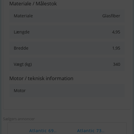
Materiale / Målestok
Materiale
Glasfiber
Længde
4,95
Bredde
1,95
Vægt (kg)
340
Motor / teknisk information
Motor
Sælgers annoncer
Atlantic 69..
Atlantic 73..
Atla