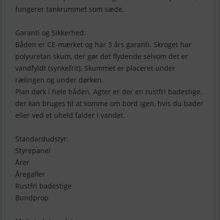
fungerer tankrummet som sæde.
Garanti og Sikkerhed:
Båden er CE-mærket og har 3 års garanti. Skroget har
polyuretan skum, der gør det flydende selvom det er
vandfyldt (synkefrit). Skummet er placeret under
rælingen og under dørken.
Plan dørk i hele båden. Agter er der en rustfri badestige,
der kan bruges til at komme om bord igen, hvis du bader
eller ved et uheld falder i vandet.
Standardudstyr:
Styrepanel
Årer
Åregafler
Rustfri badestige
Bundprop