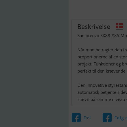
Beskrivelse
Sanlorenzo SX88 #85 Moto
Når man betragter den f
proportionerne af en stor 
projekt. Funktioner og b
perfekt til den krævende
Den innovative styrestan
automatisk betjente sidevi
stævn på samme niveau - 
Del
Følg 