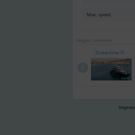
Max. speed
Sælgers annoncer
Oceanline O..
Impress