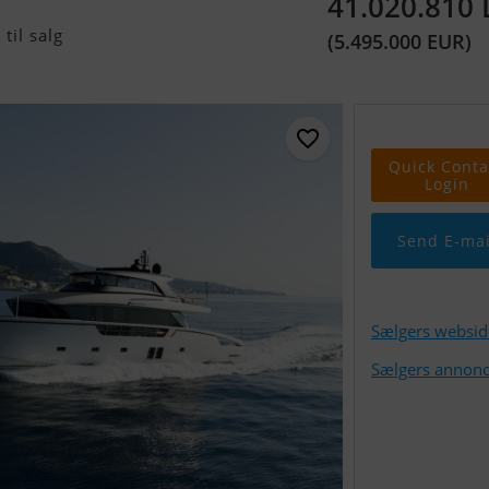
41.020.810
til salg
(5.495.000 EUR)
Quick Conta
Login
Send E-mai
Sælgers websid
Sælgers annonc