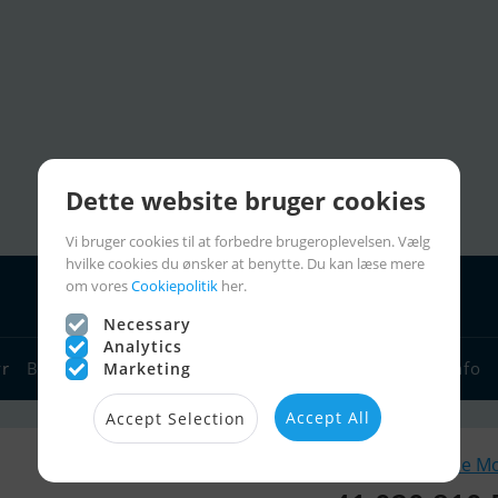
Dette website bruger cookies
Vi bruger cookies til at forbedre brugeroplevelsen. Vælg
hvilke cookies du ønsker at benytte. Du kan læse mere
om vores
Cookiepolitik
her.
Necessary
Analytics
yr
Bådforhandlere
Sejlerlinks
Bådcharter
Sejlerinfo
Marketing
Accept All
Accept Selection
Lignende M