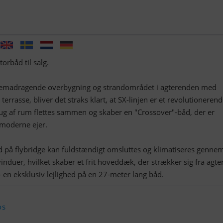
rbåd til salg.
remadragende overbygning og strandområdet i agterenden med
terrasse, bliver det straks klart, at SX-linjen er et revolutioneren
rug af rum flettes sammen og skaber en "Crossover"-båd, der er
 moderne ejer.
d på flybridge kan fuldstændigt omsluttes og klimatiseres genne
nduer, hvilket skaber et frit hoveddæk, der strækker sig fra agter 
en eksklusiv lejlighed på en 27-meter lang båd.
os