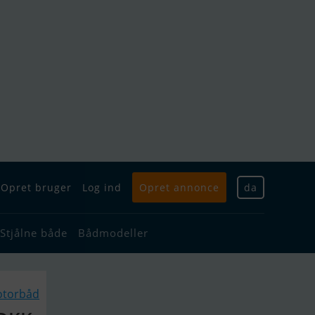
Opret bruger
Log ind
Opret annonce
da
Stjålne både
Bådmodeller
otorbåd