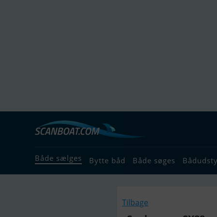
Både sælges
Bytte båd
Både søges
Bådudst
Tilbage