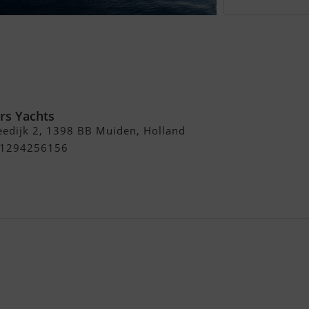
X88
rs Yachts
edijk 2, 1398 BB Muiden, Holland
+31294256156