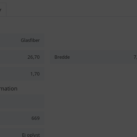
r
Glasfiber
26,70
Bredde
7
1,70
rmation
669
Ej oplyst