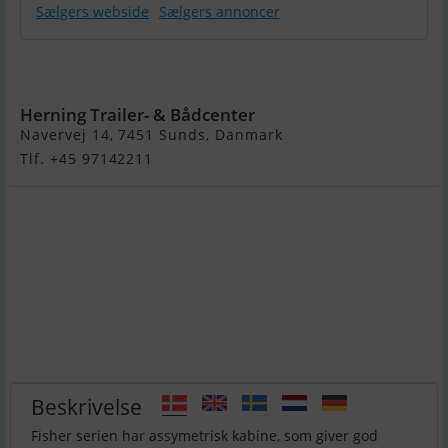
Sælgers webside
Sælgers annoncer
Smartliner
FISHER 21
Herning Trailer- & Bådcenter
Navervej 14, 7451 Sunds, Danmark
Tlf. +45 97142211
Beskrivelse
Fisher serien har assymetrisk kabine, som giver god