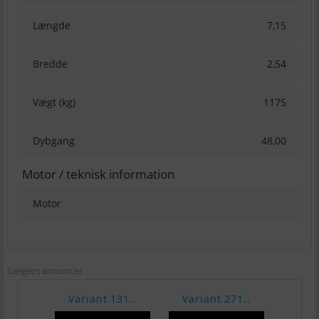
Længde
7,15
Bredde
2,54
Vægt (kg)
1175
Dybgang
48,00
Motor / teknisk information
Motor
Sælgers annoncer
Variant 131..
Variant 271..
Vari