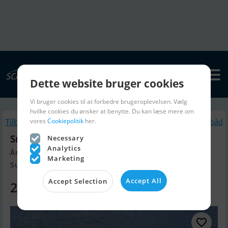
Dette website bruger cookies
Vi bruger cookies til at forbedre brugeroplevelsen. Vælg
hvilke cookies du ønsker at benytte. Du kan læse mere om
Tilbage
vores
Cookiepolitik
her.
Lignende Motorbåd
Smartliner Passenger 23
Necessary
Analytics
Årgang 2025, Motorbåd til salg
Marketing
Sunds, Danmark
Accept All
Accept Selection
237.595 DKK