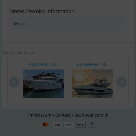
Motor / teknisk information
Motor
Sælgers annoncer
Princess 23..
Sunseeker M..
Suns
Impressum - Contact - Scanboat.com ®