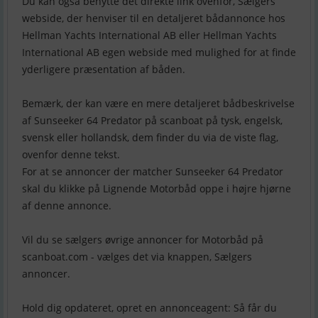
Du kan også benytte det direkte link ovenfor, Sælgers
webside, der henviser til en detaljeret bådannonce hos
Hellman Yachts International AB eller Hellman Yachts
International AB egen webside med mulighed for at finde
yderligere præsentation af båden.
Bemærk, der kan være en mere detaljeret bådbeskrivelse
af Sunseeker 64 Predator på scanboat på tysk, engelsk,
svensk eller hollandsk, dem finder du via de viste flag,
ovenfor denne tekst.
For at se annoncer der matcher Sunseeker 64 Predator
skal du klikke på Lignende Motorbåd oppe i højre hjørne
af denne annonce.
Vil du se sælgers øvrige annoncer for Motorbåd på
scanboat.com - vælges det via knappen, Sælgers
annoncer.
Hold dig opdateret, opret en annonceagent: Så får du