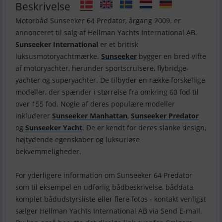
Beskrivelse
Motorbåd Sunseeker 64 Predator, årgang 2009. er
Sunseeker International
er et britisk
luksusmotoryachtmærke.
Sunseeker
bygger en bred vifte
af motoryachter, herunder sportscruisere, flybridge-
yachter og superyachter. De tilbyder en række forskellige
modeller, der spænder i størrelse fra omkring 60 fod til
over 155 fod. Nogle af deres populære modeller
inkluderer
Sunseeker Manhattan
,
Sunseeker Predator
og
Sunseeker Yacht
. De er kendt for deres slanke design,
højtydende egenskaber og luksuriøse
bekvemmeligheder.
For yderligere information om Sunseeker 64 Predator
som til eksempel en udførlig bådbeskrivelse, båddata,
komplet bådudstyrsliste eller flere fotos - kontakt venligst
sælger Hellman Yachts International AB via Send E-mail.