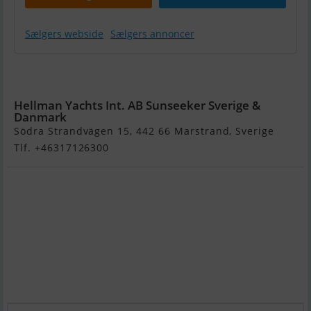
Sælgers webside
Sælgers annoncer
Sunseeker 64
Predator
Hellman Yachts Int. AB Sunseeker Sverige &
Danmark
Södra Strandvägen 15, 442 66 Marstrand, Sverige
Tlf. +46317126300