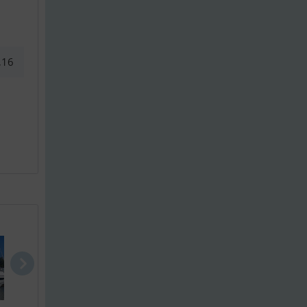
,16
Sargo 33 Ex..
Sunseeker 5..
Trawler M/Y.