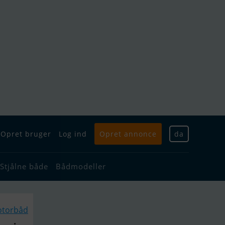
Opret bruger
Log ind
Opret annonce
da
Stjålne både
Bådmodeller
otorbåd