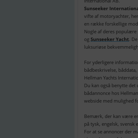
Sunseeker Internation
vifte af motoryachter, he
en række forskellige mode
Nogle af deres populære
og
Sunseeker Yacht
. De
luksuriøse bekvemmeligh
For yderligere informati
bådbeskrivelse, båddata, 
Hellman Yachts Internatio
Du kan også benytte det d
bådannonce hos Hellman Y
webside med mulighed for
Bemærk, der kan være en
på tysk, engelsk, svensk e
For at se annoncer der 