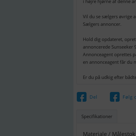
i højre hjørne af denne a
Vil du se sælgers øvrige
Sælgers annoncer.
Hold dig opdateret, opre
annoncerede Sunseeker 9
Annonceagent oprettes p
en annonceagent får du nå
Del
Følg 
Specifikationer
Materiale / Målestok