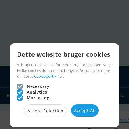
Dette website bruger cookies
Vi bruger cookies til at forbedre brugeroplevelsen. Vælg
hvilke cookies du ønsker at benytte. Du kan læse mere
om vores
Cookiepolitik
her.
Necessary
Analytics
yr
Bådforhandlere
Sejlerlinks
Bådcharter
Sejlerinfo
Marketing
Accept All
Accept Selection
Lignende M