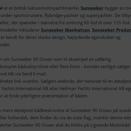
al
er et britisk luksusmotoryachtmærke.
Sunseeker
bygger en br
runder sportscruisere, flybridge-yachter og superyachter. De tilby
ller, der spænder i størrelse fra omkring 60 fod til over 155 fod.
 modeller inkluderer
Sunseeker Manhattan
,
Sunseeker Predat
 er kendt for deres slanke design, højtydende egenskaber og
eder.
on om Sunseeker 90 Ocean som til eksempel en udførlig
komplet bådudstyrsliste eller flere fotos - kontakt venligst sælger
nal AB via Send E-mail.
irekte link ovenfor, Sælgers webside, der henviser til en detaljer
achts International AB eller Hellman Yachts International AB eg
 at finde yderligere præsentation af båden.
 mere detaljeret bådbeskrivelse af Sunseeker 90 Ocean på scanb
ller hollandsk, dem finder du via de viste flag, ovenfor denne teks
matcher Sunseeker 90 Ocean skal du klikke på Lignende Motorbåd