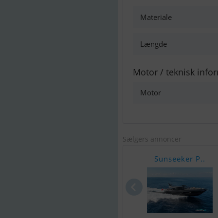
Materiale
Længde
Motor / teknisk info
Motor
Sælgers annoncer
Sunseeker P..