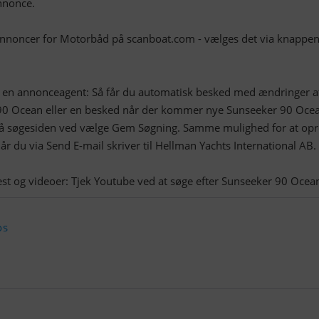
nnonce.
 annoncer for Motorbåd på scanboat.com - vælges det via knappen
t en annonceagent: Så får du automatisk besked med ændringer a
0 Ocean eller en besked når der kommer nye Sunseeker 90 Ocea
å søgesiden ved vælge Gem Søgning. Samme mulighed for at opr
r du via Send E-mail skriver til Hellman Yachts International AB.
os