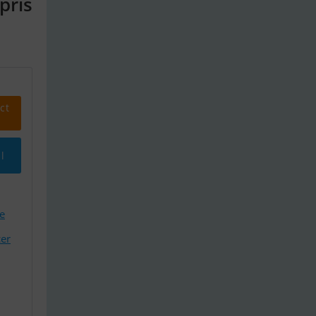
pris
ct
l
e
er