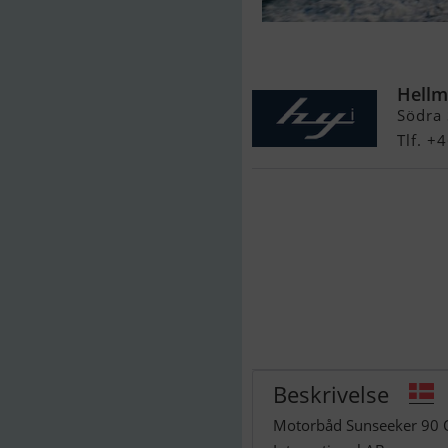
Sunseeker 90
Hellm
Södra 
Tlf. 
Beskrivelse
Motorbåd Sunseeker 90 Oc