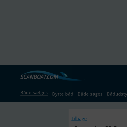
Både sælges
Bytte båd
Både søges
Bådudst
Tilbage