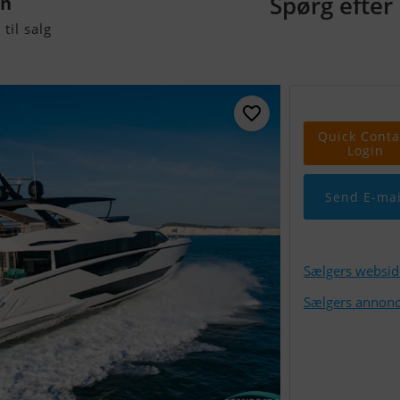
Spørg efter 
an
til salg
Quick Conta
Login
Send E-mai
Sælgers websid
Sælgers annonc