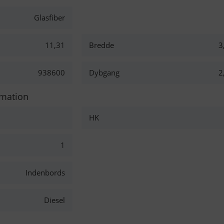
Glasfiber
11,31
Bredde
3
938600
Dybgang
2
rmation
HK
1
Indenbords
Diesel