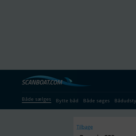
Både sælges
Bytte båd
Både søges
Bådudst
Tilbage