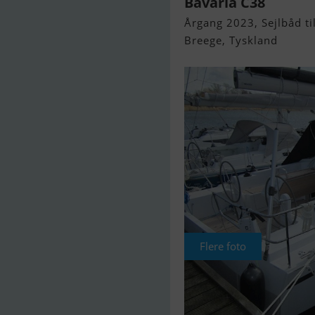
Bavaria C38
Årgang 2023, Sejlbåd til
Breege, Tyskland
Flere foto