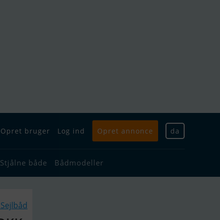
Opret bruger
Log ind
Opret annonce
da
Stjålne både
Bådmodeller
Sejlbåd