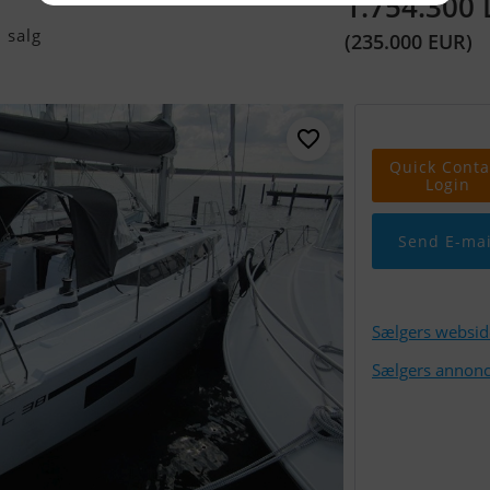
1.754.300
 salg
(235.000 EUR)
Quick Conta
Login
Send E-mai
Sælgers websid
Sælgers annonc