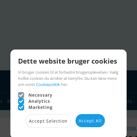
Dette website bruger cookies
Vi bruger cookies til at forbedre brugeroplevelsen. Vælg
hvilke cookies du ønsker at benytte. Du kan læse mere
om vores
Cookiepolitik
her.
Necessary
Analytics
yr
Bådforhandlere
Sejlerlinks
Bådcharter
Sejlerinfo
Marketing
Accept All
Accept Selection
Lignende 