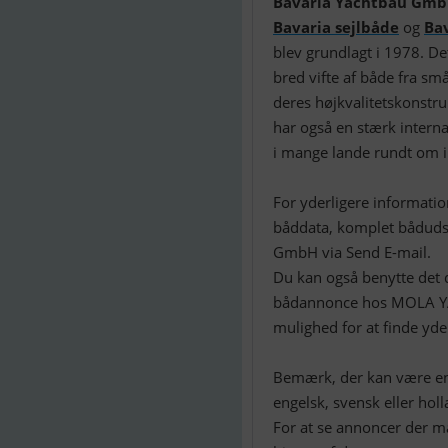
Bavaria Yachtbau Gm
Bavaria sejlbåde
og
Ba
blev grundlagt i 1978. De
bred vifte af både fra små
deres højkvalitetskonstr
har også en stærk interna
i mange lande rundt om i
For yderligere informati
båddata, komplet bådudst
GmbH via Send E-mail.
Du kan også benytte det d
bådannonce hos MOLA 
mulighed for at finde yde
Bemærk, der kan være en 
engelsk, svensk eller holl
For at se annoncer der ma