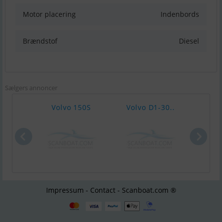
Motor placering
Indenbords
Brændstof
Diesel
Sælgers annoncer
Volvo 150S
Volvo D1-30..
Volv
Impressum - Contact - Scanboat.com ®