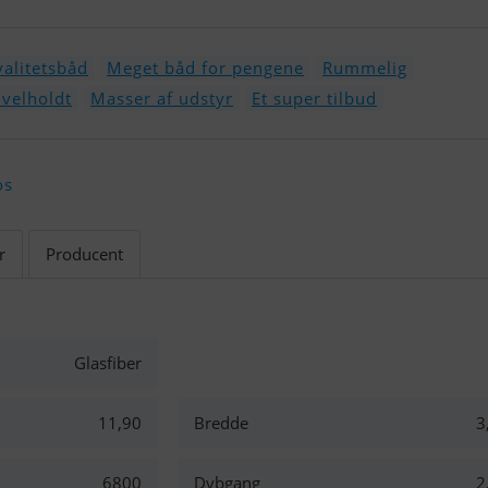
valitetsbåd
Meget båd for pengene
Rummelig
velholdt
Masser af udstyr
Et super tilbud
os
r
Producent
Glasfiber
11,90
Bredde
3
6800
Dybgang
2