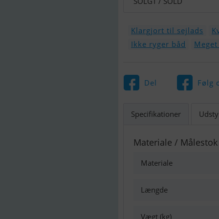
SOLGT / SOLD
Klargjort til sejlads
K
Ikke ryger båd
Meget 
Del
Følg 
Specifikationer
Udsty
Materiale / Målestok
Materiale
Længde
Vægt (kg)