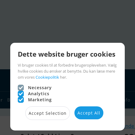
Dette website bruger cookies
Vi bruger cookies til at forbedre brugeroplevelsen. Vælg
hvilke cookies du ønsker at benytte. Du kan læse mere
om vores
Cookiepolitik
her.
Necessary
Analytics
yr
Bådforhandlere
Marketing
Sejlerlinks
Bådcharter
Sejlerinfo
Accept All
Accept Selection
Lignende 