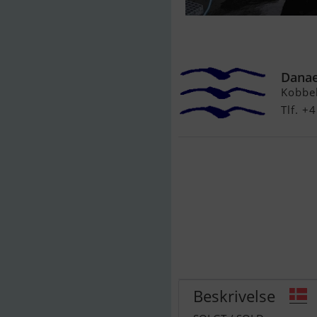
Grand Soleil 3
Lign. Søges
Danae
Kobbe
Tlf. 
Beskrivelse