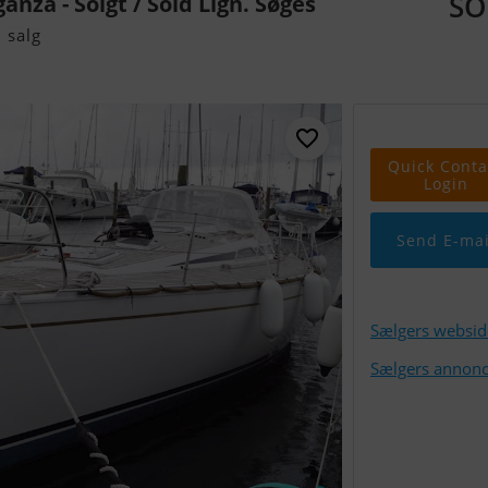
SO
ganza - Solgt / Sold Lign. Søges
 salg
Quick Conta
Login
Send E-mai
Sælgers websid
Sælgers annonc