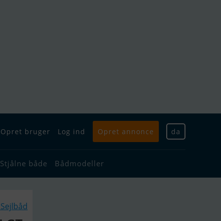
Opret bruger
Log ind
Opret annonce
da
Stjålne både
Bådmodeller
Sejlbåd