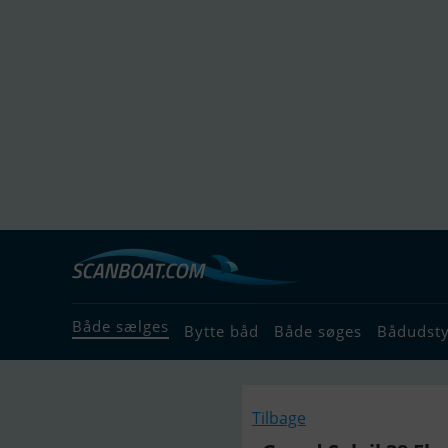
Både sælges
Bytte båd
Både søges
Bådudst
Tilbage