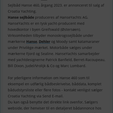
Sejlbåd Hanse 460, årgang 2023. er annonceret til salg af
Hanse sejlbåde
produceres af HanseYachts AG.
HanseYachts er en tysk yacht-producent med
hovedkontor i byen Greifswald (Østersøen).
Virksomheden tilbyder monoskrogssejlbåde under
mærkerne
Hanse
,
Dehler
og Moody samt katamaraner
under Privilège-mærket. Motorbåde sælges under
mærkerne Fjord og Sealine. HanseYachts samarbejder
med yachtdesignerne Patrick Banfield, Berret-Racoupeau,
Bill Dixon, Judel/Vrolijk & Co og Marc Lombard.
For yderligere information om Hanse 460 som til
eksempel en udførlig bådbeskrivelse, båddata, komplet
bådudstyrsliste eller flere fotos - kontakt venligst sælger
Croatia Yachting via Send E-mail.
Du kan også benytte det direkte link ovenfor, Sælgers
webside, der henviser til en detaljeret bådannonce hos