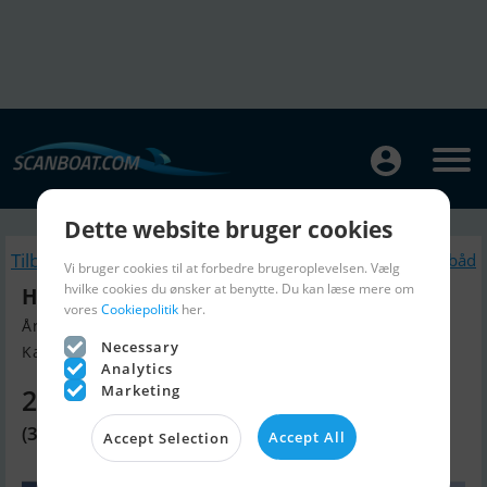
Dette website bruger cookies
Tilbage
Lignende Sejlbåd
Vi bruger cookies til at forbedre brugeroplevelsen. Vælg
hvilke cookies du ønsker at benytte. Du kan læse mere om
Hanse 460
vores
Cookiepolitik
her.
Årgang 2023, Sejlbåd til salg
Necessary
Kastela, Kroatien
Analytics
Marketing
2.312.690 DKK
(309.800 EUR)
Accept All
Accept Selection