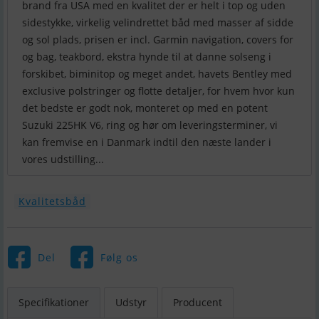
brand fra USA med en kvalitet der er helt i top og uden
sidestykke, virkelig velindrettet båd med masser af sidde
og sol plads, prisen er incl. Garmin navigation, covers for
og bag, teakbord, ekstra hynde til at danne solseng i
forskibet, biminitop og meget andet, havets Bentley med
exclusive polstringer og flotte detaljer, for hvem hvor kun
det bedste er godt nok, monteret op med en potent
Suzuki 225HK V6, ring og hør om leveringsterminer, vi
kan fremvise en i Danmark indtil den næste lander i
vores udstilling...
Kvalitetsbåd
Del
Følg os
Specifikationer
Udstyr
Producent