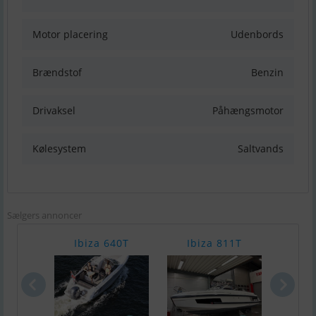
Motor placering
Udenbords
Brændstof
Benzin
Drivaksel
Påhængsmotor
Kølesystem
Saltvands
Sælgers annoncer
Ibiza 640T
Ibiza 811T
Silv