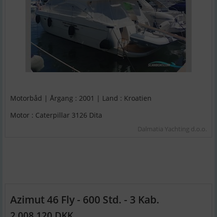
Motorbåd | Årgang : 2001 | Land : Kroatien
Motor : Caterpillar 3126 Dita
Dalmatia Yachting d.o.o.
Azimut 46 Fly - 600 Std. - 3 Kab.
2.008.120 DKK