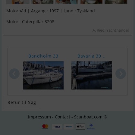
Motorbåd | Årgang : 1997 | Land : Tyskland
Motor : Caterpillar 3208
A. Riedl Yachthandel
Bandholm 33
Bavaria 39 ..
Bava
Retur til Søg
Impressum - Contact - Scanboat.com ®