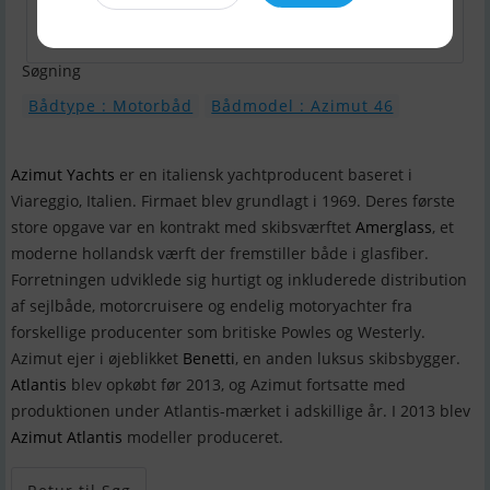
Søgning
Bådtype : Motorbåd
Bådmodel : Azimut 46
Azimut Yachts
er en italiensk yachtproducent baseret i
Viareggio, Italien. Firmaet blev grundlagt i 1969. Deres første
store opgave var en kontrakt med skibsværftet
Amerglass
, et
moderne hollandsk værft der fremstiller både i glasfiber.
Forretningen udviklede sig hurtigt og inkluderede distribution
af sejlbåde, motorcruisere og endelig motoryachter fra
forskellige producenter som britiske Powles og Westerly.
Azimut ejer i øjeblikket
Benetti
, en anden luksus skibsbygger.
Atlantis
blev opkøbt før 2013, og Azimut fortsatte med
produktionen under Atlantis-mærket i adskillige år. I 2013 blev
Azimut Atlantis
modeller produceret.